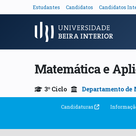
Estudantes
Candidatos
Candidatos Int
Menu Principal
Matemática e Apl
3º Ciclo
Departamento de 
Candidaturas
Informaçã