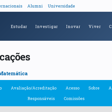
ernacionais
Alumni
Universidade
Estudar
Investigar
Inovar
Viver
C
icações
Matemática
o
Avaliação/Acreditação
Acesso
Sobre
A
Responsáveis
Comissões