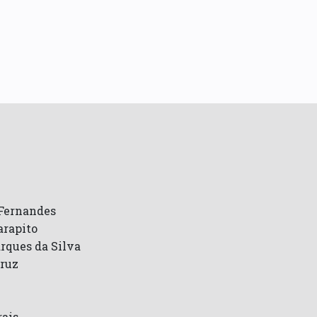
Fernandes
arapito
rques da Silva
Cruz
rais