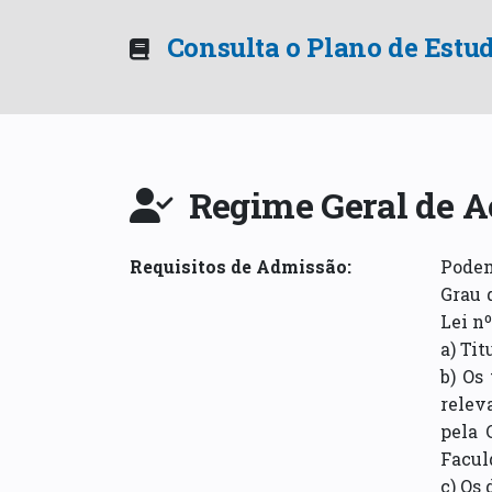
Consulta o Plano de Estu
Regime Geral de A
Requisitos de Admissão
:
Podem
Grau 
Lei nº
a) Ti
b) Os
relev
pela 
Facul
c) Os