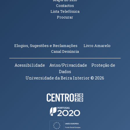
Contactos
Lista Telefónica
Procurar
(abre em n
Elogios, Sugestões e Reclamações
Livro Amarelo
(abre em nova janela)
Canal Denúncia
Acessibilidade
Aviso/Privacidade
Proteção de
Dados
Universidade da Beira Interior
© 2026
Parceiros e Financiadores
(abre em nova janela)
(abre em nova janela)
(abre em nova janela)