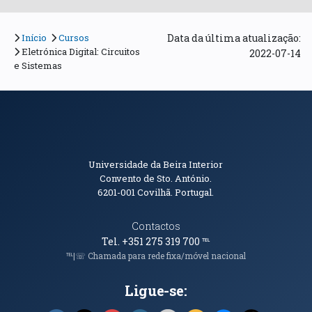
Início
Cursos
Data da última atualização:
Eletrónica Digital: Circuitos
2022-07-14
e Sistemas
Informações de Contacto
Universidade da Beira Interior
Convento de Sto. António.
6201-001
Covilhã. Portugal.
Contactos
Tel. +351 275 319 700
℡
℡|☏ Chamada para rede fixa/móvel nacional
Ligue-se: