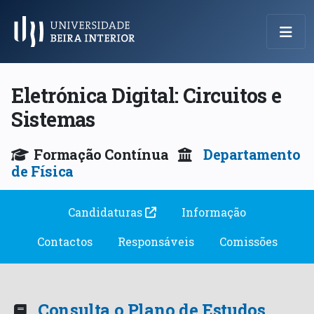
Menu Principal
Eletrónica Digital: Circuitos e
Sistemas
Formação Contínua
Departamento
de Física
Candidaturas
Informação
Contactos
Responsáveis
Comissões
Consulta o Plano de Estudos