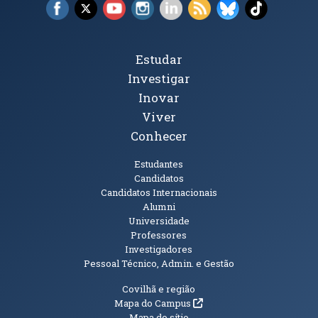
Facebook (abre em nova janela)
X (abre em nova janela)
YouTube (abre em nova janela)
Instagram (abre em nova janela)
LinkedIn (abre em nova ja
RSS (abre em nova ja
Bluesky (abre e
TikTok (a
Tópicos Principais
Estudar
Investigar
Inovar
Viver
Conhecer
Públicos
Estudantes
Candidatos
Candidatos Internacionais
Alumni
Universidade
Professores
Investigadores
Pessoal Técnico, Admin. e Gestão
Informações Adicionais
Covilhã e região
(abre em nova janela)
Mapa do Campus
Mapa do sítio