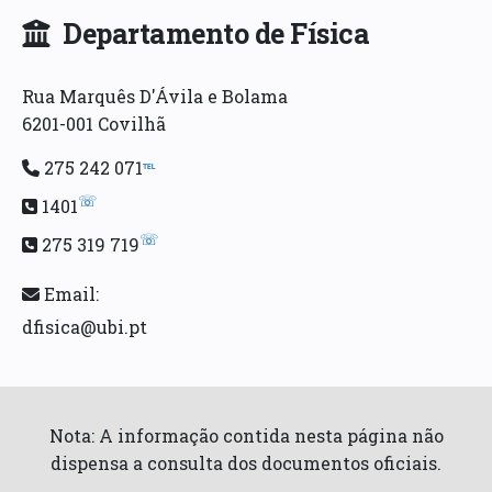
Departamento de Física
Rua Marquês D'Ávila e Bolama
6201-001 Covilhã
275 242 071
℡
☏
1401
☏
275 319 719
Email:
dfisica@ubi.pt
Nota: A informação contida nesta página não
dispensa a consulta dos documentos oficiais.