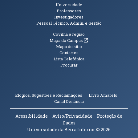
Universidade
Professores
Investigadores
Pessoal Técnico, Admin. e Gestão
Informações Adicionais
Covilhã e região
(abre em nova janela)
Mapa do Campus
Mapa do sítio
Contactos
Lista Telefónica
Procurar
(abre em n
Elogios, Sugestões e Reclamações
Livro Amarelo
(abre em nova janela)
Canal Denúncia
Acessibilidade
Aviso/Privacidade
Proteção de
Dados
Universidade da Beira Interior
© 2026