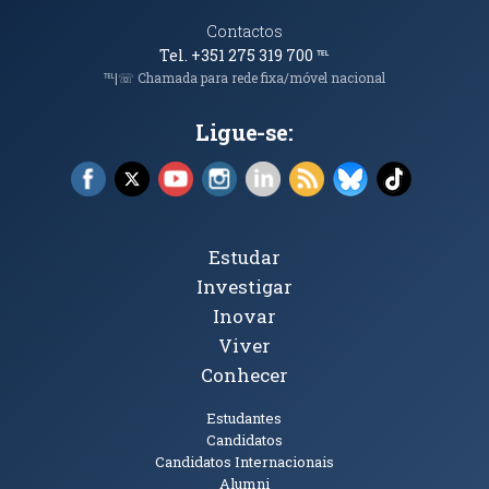
Contactos
Tel. +351 275 319 700
℡
℡|☏ Chamada para rede fixa/móvel nacional
Ligue-se:
Facebook (abre em nova janela)
X (abre em nova janela)
YouTube (abre em nova janela)
Instagram (abre em nova janela)
LinkedIn (abre em nova ja
RSS (abre em nova ja
Bluesky (abre e
TikTok (a
Tópicos Principais
Estudar
Investigar
Inovar
Viver
Conhecer
Públicos
Estudantes
Candidatos
Candidatos Internacionais
Alumni