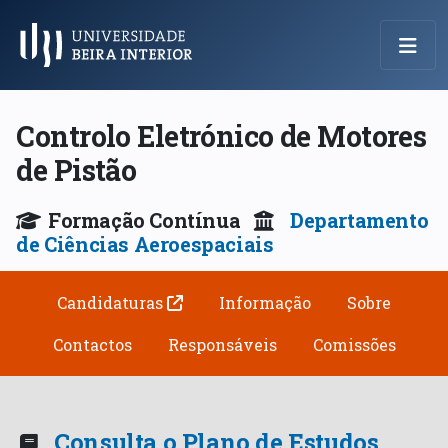
Menu Principal
Controlo Eletrónico de Motores
de Pistão
Formação Contínua
Departamento
de Ciências Aeroespaciais
Candidaturas
Informação
Sobre
Contactos
Responsáveis
Comissões
Consulta o Plano de Estudos