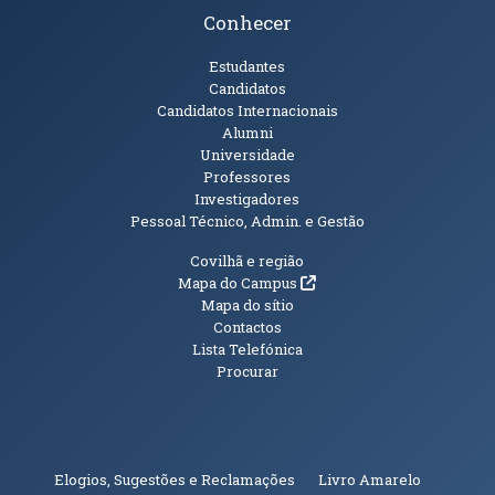
Conhecer
Públicos
Estudantes
Candidatos
Candidatos Internacionais
Alumni
Universidade
Professores
Investigadores
Pessoal Técnico, Admin. e Gestão
Informações Adicionais
Covilhã e região
(abre em nova janela)
Mapa do Campus
Mapa do sítio
Contactos
Lista Telefónica
Procurar
(abre em n
Elogios, Sugestões e Reclamações
Livro Amarelo