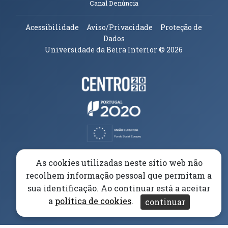
(abre em nova janela)
Canal Denúncia
Acessibilidade
Aviso/Privacidade
Proteção de
Dados
Universidade da Beira Interior
© 2026
Parceiros e Financiadores
(abre em nova janela)
(abre em nova janela)
(abre em nova janela)
(abre em nova janela)
As cookies utilizadas neste sítio web não
recolhem informação pessoal que permitam a
(abre em nova janela)
sua identificação. Ao continuar está a aceitar
a
política de cookies
.
continuar
(abre em nova janela)