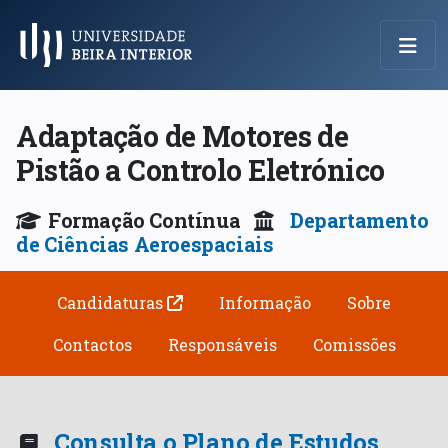
Menu Principal
Adaptação de Motores de
Pistão a Controlo Eletrónico
Formação Contínua
Departamento
de Ciências Aeroespaciais
Candidaturas
Informação
Sobre
Contactos
Responsáveis
Comissões
Consulta o Plano de Estudos