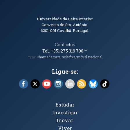
Informações de Contacto
Universidade da Beira Interior
Convento de Sto. António.
6201-001
Covilhã. Portugal.
Contactos
Tel. +351 275 319 700
℡
℡|☏ Chamada para rede fixa/móvel nacional
Ligue-se:
Facebook (abre em nova janela)
X (abre em nova janela)
YouTube (abre em nova janela)
Instagram (abre em nova janela)
LinkedIn (abre em nova ja
RSS (abre em nova ja
Bluesky (abre e
TikTok (a
Tópicos Principais
Estudar
Investigar
Inovar
Viver