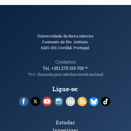
Informações de Contacto
Universidade da Beira Interior
Convento de Sto. António.
6201-001
Covilhã. Portugal.
Contactos
Tel. +351 275 319 700
℡
℡|☏ Chamada para rede fixa/móvel nacional
Ligue-se:
Facebook (abre em nova janela)
X (abre em nova janela)
YouTube (abre em nova janela)
Instagram (abre em nova janela)
LinkedIn (abre em nova ja
RSS (abre em nova ja
Bluesky (abre e
TikTok (a
Tópicos Principais
Estudar
Investigar