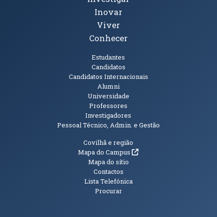
Inovar
Viver
Conhecer
Públicos
Estudantes
Candidatos
Candidatos Internacionais
Alumni
Universidade
Professores
Investigadores
Pessoal Técnico, Admin. e Gestão
Informações Adicionais
Covilhã e região
(abre em nova janela)
Mapa do Campus
Mapa do sítio
Contactos
Lista Telefónica
Procurar