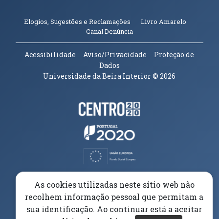
(abre em n
Elogios, Sugestões e Reclamações
Livro Amarelo
(abre em nova janela)
Canal Denúncia
Acessibilidade
Aviso/Privacidade
Proteção de
Dados
Universidade da Beira Interior
© 2026
Parceiros e Financiadores
(abre em nova janela)
(abre em nova janela)
(abre em nova janela)
(abre em nova janela)
As cookies utilizadas neste sítio web não
recolhem informação pessoal que permitam a
(abre em nova janela)
sua identificação. Ao continuar está a aceitar