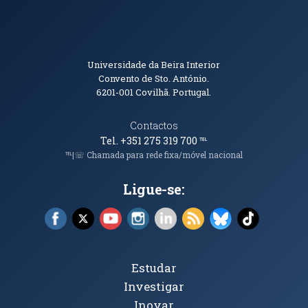
Informações de Contacto
Universidade da Beira Interior
Convento de Sto. António.
6201-001
Covilhã. Portugal.
Contactos
Tel. +351 275 319 700
℡
℡|☏ Chamada para rede fixa/móvel nacional
Ligue-se:
Facebook (abre em nova janela)
X (abre em nova janela)
YouTube (abre em nova janela)
Instagram (abre em nova janela)
LinkedIn (abre em nova ja
RSS (abre em nova ja
Bluesky (abre e
TikTok (a
Tópicos Principais
Estudar
Investigar
Inovar