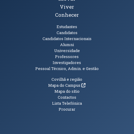
Viver
Conhecer
Públicos
Estudantes
Candidatos
Candidatos Internacionais
Alumni
Universidade
Professores
Investigadores
Pessoal Técnico, Admin. e Gestão
Informações Adicionais
Covilhã e região
(abre em nova janela)
Mapa do Campus
Mapa do sítio
Contactos
Lista Telefónica
Procurar