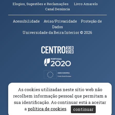
(abre em n
Elogios, Sugestões e Reclamações
Livro Amarelo
(abre em nova janela)
Canal Denúncia
Acessibilidade
Aviso/Privacidade
Proteção de
Dados
Universidade da Beira Interior
© 2026
Parceiros e Financiadores
(abre em nova janela)
(abre em nova janela)
(abre em nova janela)
(abre em nova janela)
As cookies utilizadas neste sítio web não
recolhem informação pessoal que permitam a
(abre em nova janela)
sua identificação. Ao continuar está a aceitar
a
política de cookies
.
continuar
(abre em nova janela)