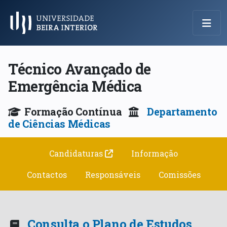
Menu Principal
Técnico Avançado de
Emergência Médica
Formação Contínua
Departamento
de Ciências Médicas
Candidaturas
Informação
Contactos
Responsáveis
Comissões
Consulta o Plano de Estudos