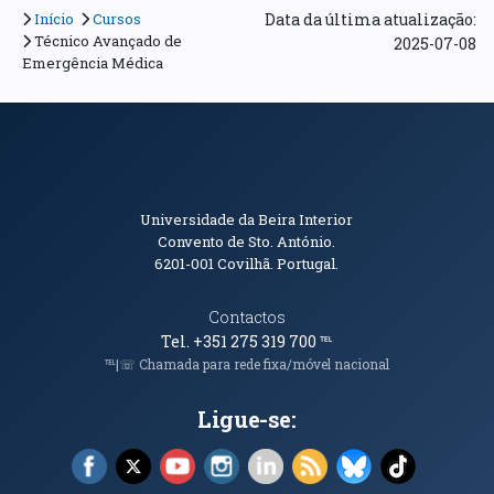
Início
Cursos
Data da última atualização:
Técnico Avançado de
2025-07-08
Emergência Médica
Informações de Contacto
Universidade da Beira Interior
Convento de Sto. António.
6201-001
Covilhã. Portugal.
Contactos
Tel. +351 275 319 700
℡
℡|☏ Chamada para rede fixa/móvel nacional
Ligue-se:
Facebook (abre em nova janela)
X (abre em nova janela)
YouTube (abre em nova janela)
Instagram (abre em nova janela)
LinkedIn (abre em nova ja
RSS (abre em nova ja
Bluesky (abre e
TikTok (a