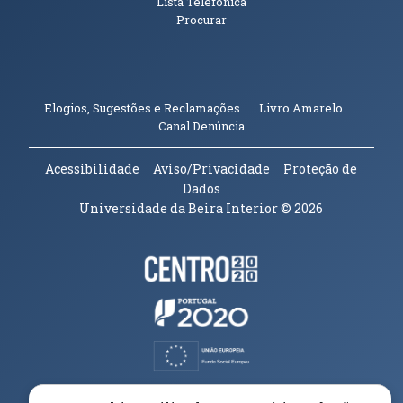
Lista Telefónica
Procurar
(abre em n
Elogios, Sugestões e Reclamações
Livro Amarelo
(abre em nova janela)
Canal Denúncia
Acessibilidade
Aviso/Privacidade
Proteção de
Dados
Universidade da Beira Interior
© 2026
Parceiros e Financiadores
(abre em nova janela)
(abre em nova janela)
(abre em nova janela)
(abre em nova janela)