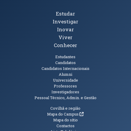
Tópicos Principais
Estudar
Investigar
Inovar
Viver
Conhecer
Públicos
Estudantes
Candidatos
Candidatos Internacionais
Alumni
Universidade
Professores
Investigadores
Pessoal Técnico, Admin. e Gestão
Informações Adicionais
Covilhã e região
(abre em nova janela)
Mapa do Campus
Mapa do sítio
Contactos