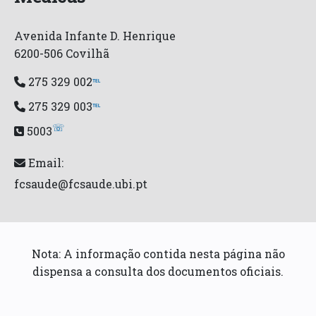
Avenida Infante D. Henrique
6200-506 Covilhã
275 329 002
℡
275 329 003
℡
☏
5003
Email:
fcsaude@fcsaude.ubi.pt
Nota: A informação contida nesta página não
dispensa a consulta dos documentos oficiais.