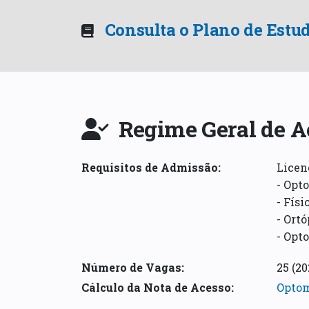
Consulta o Plano de Estu
Regime Geral de A
Requisitos de Admissão
:
Licen
- Opt
- Fís
- Ortó
- Opt
Número de Vagas:
25
(20
Cálculo da Nota de Acesso
:
Optom