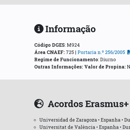
Informação
Código DGES
:
M924
Área CNAEF
:
725 |
Portaria n.º 256/2005
Regime de Funcionamento
:
Diurno
Outras Informações:
Valor de Propina:
N
Acordos Erasmus+
Universidad de Zaragoza • Espanha • Du
Universitat de València • Espanha • Dur