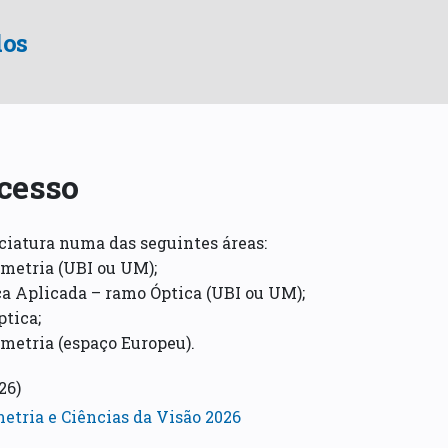
dos
cesso
ciatura numa das seguintes áreas:
ometria (UBI ou UM);
ica Aplicada – ramo Óptica (UBI ou UM);
ptica;
ometria (espaço Europeu).
26)
etria e Ciências da Visão 2026