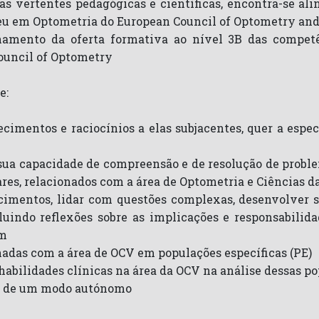
 suas vertentes pedagógicas e científicas, encontra-se 
eu em Optometria do European Council of Optometry and
namento da oferta formativa ao nível 3B das competê
ouncil of Optometry
e:
imentos e raciocínios a elas subjacentes, quer a especi
 sua capacidade de compreensão e de resolução de proble
res, relacionados com a área de Optometria e Ciências d
imentos, lidar com questões complexas, desenvolver s
uindo reflexões sobre as implicações e responsabilida
em
adas com a área de OCV em populações específicas (PE)
abilidades clínicas na área da OCV na análise dessas p
m de um modo autónomo