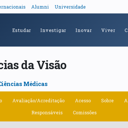
ernacionais
Alumni
Universidade
Estudar
Investigar
Inovar
Viver
C
cias da Visão
Ciências Médicas
o
Avaliação/Acreditação
Acesso
Sobre
A
Responsáveis
Comissões