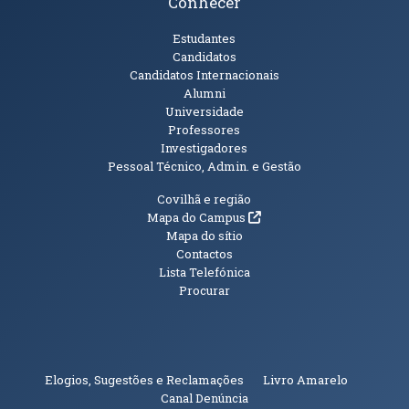
Conhecer
Públicos
Estudantes
Candidatos
Candidatos Internacionais
Alumni
Universidade
Professores
Investigadores
Pessoal Técnico, Admin. e Gestão
Informações Adicionais
Covilhã e região
(abre em nova janela)
Mapa do Campus
Mapa do sítio
Contactos
Lista Telefónica
Procurar
(abre em n
Elogios, Sugestões e Reclamações
Livro Amarelo
(abre em nova janela)
Canal Denúncia