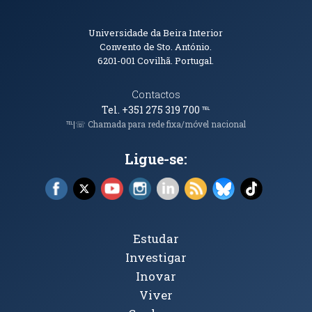
Informações de Contacto
Universidade da Beira Interior
Convento de Sto. António.
6201-001
Covilhã. Portugal.
Contactos
Tel. +351 275 319 700
℡
℡|☏ Chamada para rede fixa/móvel nacional
Ligue-se:
Facebook (abre em nova janela)
X (abre em nova janela)
YouTube (abre em nova janela)
Instagram (abre em nova janela)
LinkedIn (abre em nova ja
RSS (abre em nova ja
Bluesky (abre e
TikTok (a
Tópicos Principais
Estudar
Investigar
Inovar
Viver