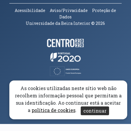
Acessibilidade
Aviso/Privacidade
Proteção de
Dados
Universidade da Beira Interior
© 2026
Parceiros e Financiadores
(abre em nova janela)
(abre em nova janela)
(abre em nova janela)
(abre em nova janela)
As cookies utilizadas neste sítio web não
recolhem informação pessoal que permitam a
(abre em nova janela)
sua identificação. Ao continuar está a aceitar
a
política de cookies
.
continuar
(abre em nova janela)