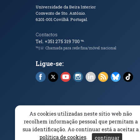
Informações de Conta
Universidade da Beira Interior
Convento de Sto. António.
6201-001
Covilhã. Portugal.
Contactos
Tel. +351 275 319 700
℡
℡|☏ Chamada para rede fixa/móvel nacional
Ligue-se:
Facebook (abre em nova janela)
X (abre em nova janela)
YouTube (abre em nova janela)
Instagram (abre em nova 
LinkedIn (abre em n
RSS (abre em n
Bluesky 
Tik
As cookies utilizadas neste sítio web não
Elogios, Sugestões e Reclamações
Livro Amarel
recolhem informação pessoal que permitam a
sua identificação. Ao continuar está a aceitar a
Acessibilidade
Aviso/Privacidade
Proteção 
política de cookies
.
continuar