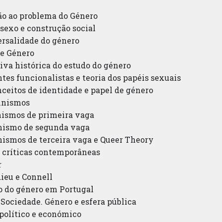
ção ao problema do Género
, sexo e construção social
ersalidade do género
de Género
tiva histórica do estudo do género
entes funcionalistas e teoria dos papéis sexuais
onceitos de identidade e papel de género
minismos
inismos de primeira vaga
inismo de segunda vaga
inismos de terceira vaga e Queer Theory
s críticas contemporâneas
r
dieu e Connell
do do género em Portugal
 Sociedade. Género e esfera pública
 político e económico