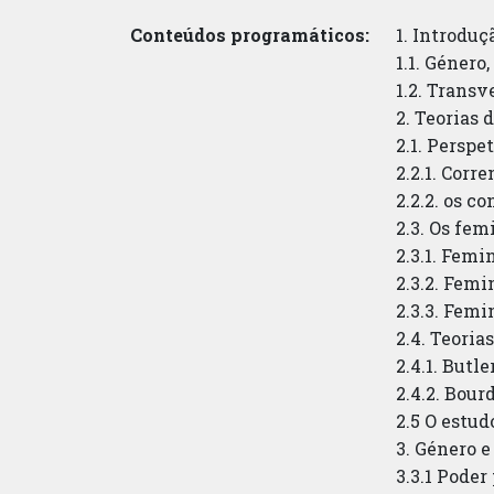
Conteúdos programáticos:
1. Introdu
1.1. Género
1.2. Transv
2. Teorias 
2.1. Perspe
2.2.1. Corr
2.2.2. os c
2.3. Os fe
2.3.1. Fem
2.3.2. Fem
2.3.3. Fem
2.4. Teoria
2.4.1. Butle
2.4.2. Bour
2.5 O estu
3. Género e
3.3.1 Poder