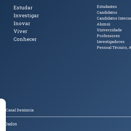
cto
Tópicos Principais
Público
Estudantes
Estudar
Candidatos
Investigar
Candidatos Intern
Inovar
Alumni
Universidade
Viver
Professores
Conhecer
Investigadores
Pessoal Técnico, 
janela)
ova janela)
ova janela)
(abre em nova janela)
Tok (abre em nova janela)
(abre em nova janela)
(abre em nova janela)
o
Canal Denúncia
de Dados