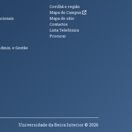
s
Informações Adici
Covilhã e região
(abre em nova janela)
Mapa do Campus
acionais
Mapa do sítio
Contactos
Lista Telefónica
Procurar
Admin. e Gestão
Universidade da Beira Interior
© 2026