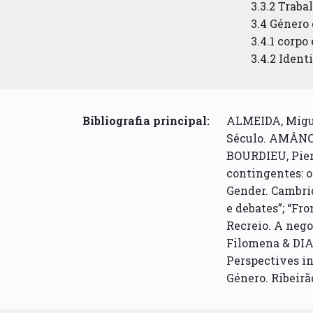
3.3.2 Traba
3.4 Género 
3.4.1 corpo
3.4.2 Ident
Bibliografia principal:
ALMEIDA, Migue
Século. AMÂNCIO
BOURDIEU, Pier
contingentes: o
Gender. Cambrid
e debates”; “Fr
Recreio. A nego
Filomena & DIAS
Perspectives in
Género. Ribeirã