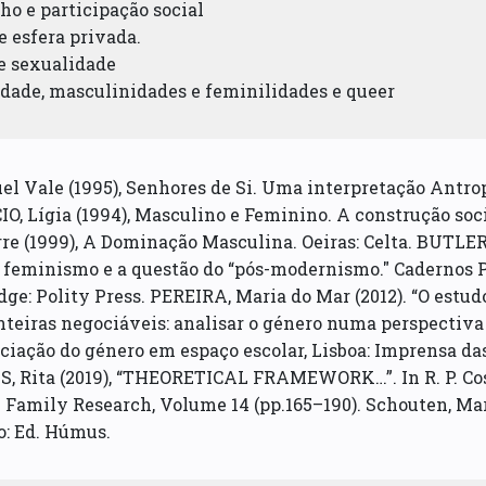
lho e participação social
e esfera privada.
 e sexualidade
idade, masculinidades e feminilidades e queer
l Vale (1995), Senhores de Si. Uma interpretação Antro
, Lígia (1994), Masculino e Feminino. A construção soci
re (1999), A Dominação Masculina. Oeiras: Celta. BUTLE
 feminismo e a questão do “pós-modernismo." Cadernos Pa
ge: Polity Press. PEREIRA, Maria do Mar (2012). “O estud
onteiras negociáveis: analisar o género numa perspectiv
ciação do género em espaço escolar, Lisboa: Imprensa das
, Rita (2019), “THEORETICAL FRAMEWORK…”. In R. P. Costa
 Family Research, Volume 14 (pp.165–190). Schouten, Mar
o: Ed. Húmus.