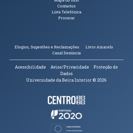
Contactos
Lista Telefónica
Procurar
(abre em n
Elogios, Sugestões e Reclamações
Livro Amarelo
(abre em nova janela)
Canal Denúncia
Acessibilidade
Aviso/Privacidade
Proteção de
Dados
Universidade da Beira Interior
© 2026
Parceiros e Financiadores
(abre em nova janela)
(abre em nova janela)
(abre em nova janela)