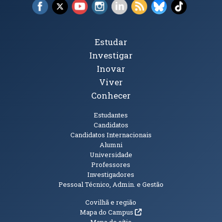
Facebook (abre em nova janela)
X (abre em nova janela)
YouTube (abre em nova janela)
Instagram (abre em nova janela)
LinkedIn (abre em nova ja
RSS (abre em nova ja
Bluesky (abre e
TikTok (a
Tópicos Principais
Estudar
Investigar
Inovar
Viver
Conhecer
Públicos
Estudantes
Candidatos
Candidatos Internacionais
Alumni
Universidade
Professores
Investigadores
Pessoal Técnico, Admin. e Gestão
Informações Adicionais
Covilhã e região
(abre em nova janela)
Mapa do Campus
Mapa do sítio