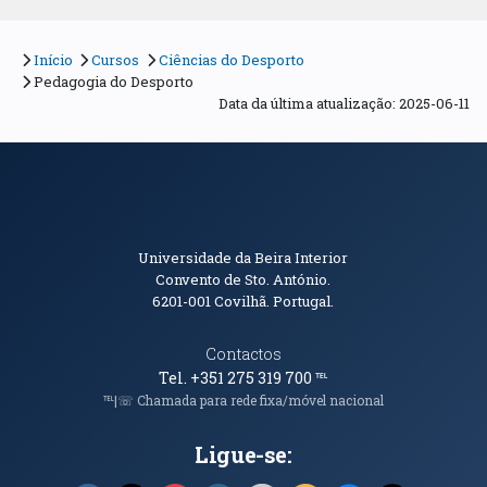
Início
Cursos
Ciências do Desporto
Pedagogia do Desporto
Data da última atualização: 2025-06-11
Informações de Contacto
Universidade da Beira Interior
Convento de Sto. António.
6201-001
Covilhã. Portugal.
Contactos
Tel. +351 275 319 700
℡
℡|☏ Chamada para rede fixa/móvel nacional
Ligue-se: