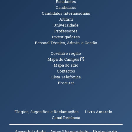
Públicos
Estudantes
Candidatos
Candidatos Internacionais
Alumni
Universidade
Professores
Investigadores
Pessoal Técnico, Admin. e Gestão
Informações Adicionais
Covilhã e região
(abre em nova janela)
Mapa do Campus
Mapa do sítio
Contactos
Lista Telefónica
Procurar
(abre em n
Elogios, Sugestões e Reclamações
Livro Amarelo
(abre em nova janela)
Canal Denúncia
Acessibilidade
Aviso/Privacidade
Proteção de