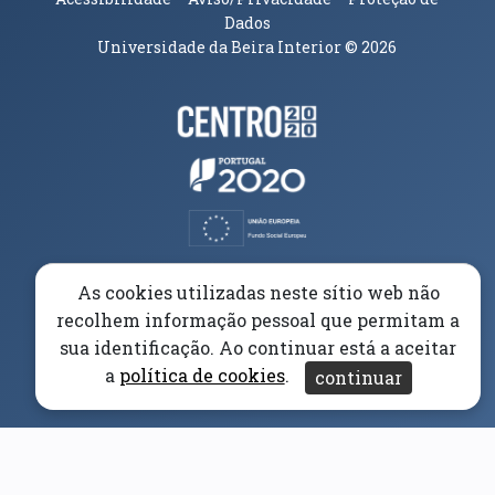
Dados
Universidade da Beira Interior
© 2026
Parceiros e Financiadores
(abre em nova janela)
(abre em nova janela)
(abre em nova janela)
(abre em nova janela)
As cookies utilizadas neste sítio web não
recolhem informação pessoal que permitam a
(abre em nova janela)
sua identificação. Ao continuar está a aceitar
a
política de cookies
.
continuar
(abre em nova janela)