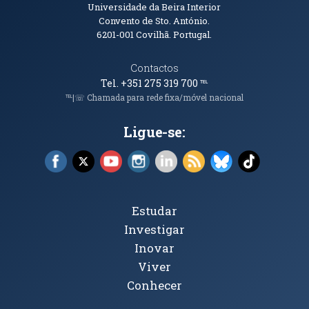
Informações de Contacto
Universidade da Beira Interior
Convento de Sto. António.
6201-001
Covilhã. Portugal.
Contactos
Tel. +351 275 319 700
℡
℡|☏ Chamada para rede fixa/móvel nacional
Ligue-se:
Facebook (abre em nova janela)
X (abre em nova janela)
YouTube (abre em nova janela)
Instagram (abre em nova janela)
LinkedIn (abre em nova ja
RSS (abre em nova ja
Bluesky (abre e
TikTok (a
Tópicos Principais
Estudar
Investigar
Inovar
Viver
Conhecer