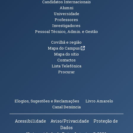
Candidatos Internacionais
Alumni
Universidade
Professores
Investigadores
Pessoal Técnico, Admin. e Gestão
Informações Adicionais
Covilhã e região
(abre em nova janela)
Mapa do Campus
Mapa do sítio
Contactos
Lista Telefónica
Procurar
(abre em n
Elogios, Sugestões e Reclamações
Livro Amarelo
(abre em nova janela)
Canal Denúncia
Acessibilidade
Aviso/Privacidade
Proteção de
Dados