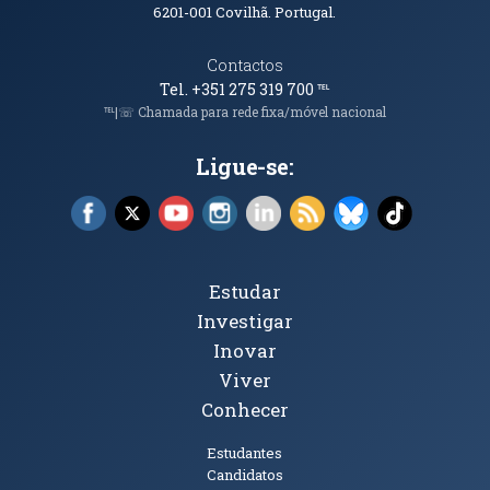
6201-001
Covilhã. Portugal.
Contactos
Tel. +351 275 319 700
℡
℡|☏ Chamada para rede fixa/móvel nacional
Ligue-se:
Facebook (abre em nova janela)
X (abre em nova janela)
YouTube (abre em nova janela)
Instagram (abre em nova janela)
LinkedIn (abre em nova ja
RSS (abre em nova ja
Bluesky (abre e
TikTok (a
Tópicos Principais
Estudar
Investigar
Inovar
Viver
Conhecer
Públicos
Estudantes
Candidatos