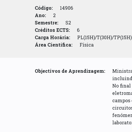
Código:
14906
Ano:
2
Semestre:
S2
Créditos ECTS:
6
Carga Horária:
PL(15H)/T(30H)/TP(15H)
Área Científica:
Física
Objectivos de Aprendizagem:
Ministra
incluind
No final
eletroma
campos e
circuito
fenómeno
laborato