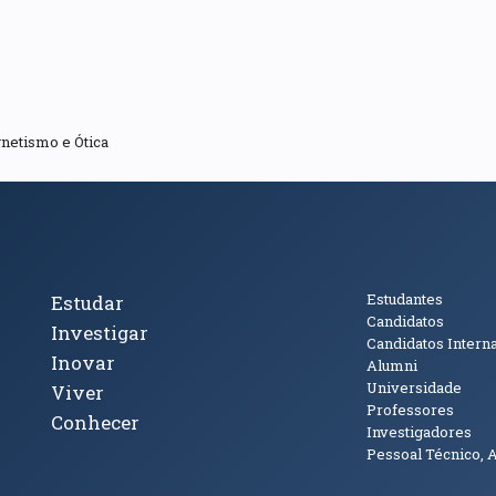
netismo e Ótica
cto
Tópicos Principais
Público
Estudantes
Estudar
Candidatos
Investigar
Candidatos Intern
Inovar
Alumni
Universidade
Viver
Professores
Conhecer
Investigadores
Pessoal Técnico, 