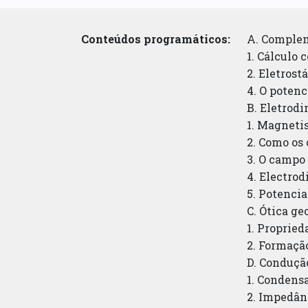
Conteúdos programáticos:
A. Complem
1. Cálculo 
2. Eletros
4. O potenc
B. Eletrodi
1. Magneti
2. Como os
3. O campo 
4. Electro
5. Potencia
C. Ótica g
1. Propried
2. Formaçã
D. Conduçã
1. Condensa
2. Impedân