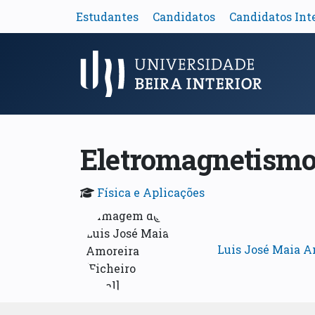
Estudantes
Candidatos
Candidatos Int
Menu Principal
Eletromagnetismo 
Física e Aplicações
Luis José Maia A