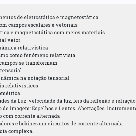
entos de eletrostática e magnetostática
com campos escalares e vetoriais
tática e magnetostática com meios materiais
ial vetor
nâmica relativística
smo como fenómeno relativista
 campos se transformam
tensorial
dinâmica na notação tensorial
is relativísticos
eométrica
ades da Luz: velocidade da luz, leis da reflexão e refração
o de imagem: Espelhos e Lentes. Aberrações. Instrumento
o com corrente alternada
dores e bobines em circuitos de corrente alternada.
cia complexa.