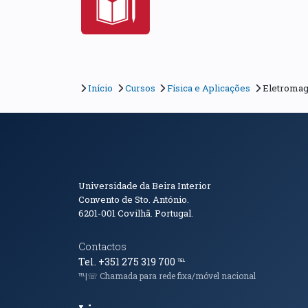
Início
Cursos
Física e Aplicações
Eletromag
Informações de Conta
Universidade da Beira Interior
Convento de Sto. António.
6201-001
Covilhã. Portugal.
Contactos
Tel. +351 275 319 700
℡
℡|☏ Chamada para rede fixa/móvel nacional