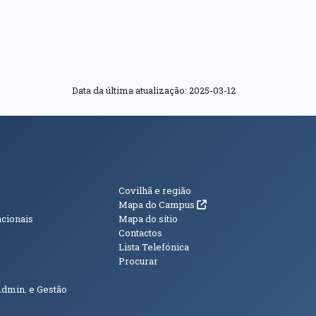
Data da última atualização: 2025-03-12
s
Informações Adici
Covilhã e região
(abre em nova janela)
Mapa do Campus
acionais
Mapa do sítio
Contactos
Lista Telefónica
Procurar
Admin. e Gestão