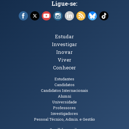
Ligue-se:
Facebook (abre em nova janela)
X (abre em nova janela)
YouTube (abre em nova janela)
Instagram (abre em nova janela)
LinkedIn (abre em nova ja
RSS (abre em nova ja
Bluesky (abre e
TikTok (a
Tópicos Principais
Estudar
Investigar
Inovar
Viver
Conhecer
Públicos
Estudantes
Candidatos
Candidatos Internacionais
Alumni
Universidade
Professores
Investigadores
Pessoal Técnico, Admin. e Gestão