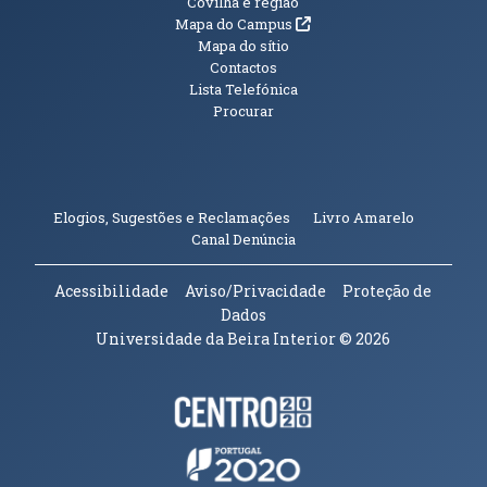
Informações Adicionais
Covilhã e região
(abre em nova janela)
Mapa do Campus
Mapa do sítio
Contactos
Lista Telefónica
Procurar
(abre em n
Elogios, Sugestões e Reclamações
Livro Amarelo
(abre em nova janela)
Canal Denúncia
Acessibilidade
Aviso/Privacidade
Proteção de
Dados
Universidade da Beira Interior
© 2026
Parceiros e Financiadores
(abre em nova janela)
(abre em nova janela)