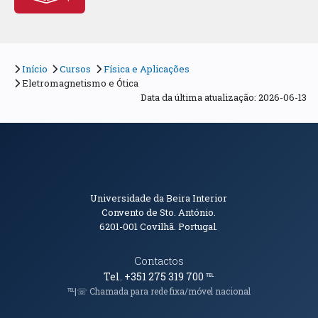
Início
Cursos
Física e Aplicações
Eletromagnetismo e Ótica
Data da última atualização: 2026-06-13
Informações de Contacto
Universidade da Beira Interior
Convento de Sto. António.
6201-001
Covilhã. Portugal.
Contactos
Tel. +351 275 319 700
℡
℡|☏ Chamada para rede fixa/móvel nacional