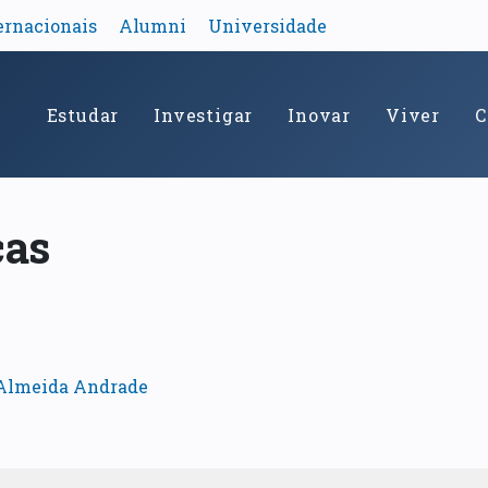
ernacionais
Alumni
Universidade
Estudar
Investigar
Inovar
Viver
C
cas
 Almeida Andrade