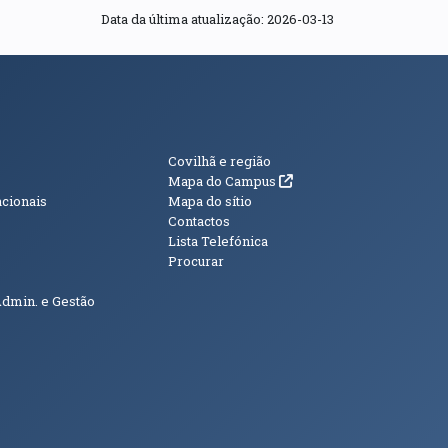
Data da última atualização: 2026-03-13
s
Informações Adici
Covilhã e região
(abre em nova janela)
Mapa do Campus
acionais
Mapa do sítio
Contactos
Lista Telefónica
Procurar
Admin. e Gestão