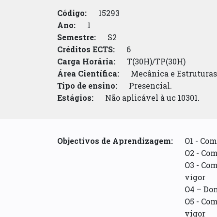
Código:
15293
Ano:
1
Semestre:
S2
Créditos ECTS:
6
Carga Horária:
T(30H)/TP(30H)
Área Científica:
Mecânica e Estruturas
Tipo de ensino:
Presencial.
Estágios:
Não aplicável à uc 10301.
Objectivos de Aprendizagem:
O1 - Com
O2 - Co
O3 - Co
vigor
O4 – Dom
O5 - Co
vigor