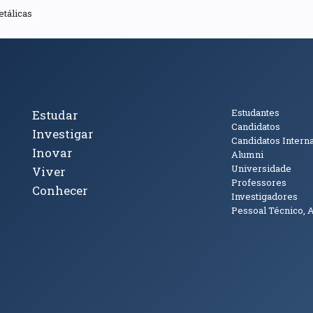
etálicas
cto
Tópicos Principais
Público
Estudantes
Estudar
Candidatos
Investigar
Candidatos Intern
Inovar
Alumni
Universidade
Viver
Professores
Conhecer
Investigadores
Pessoal Técnico, 
janela)
ova janela)
ova janela)
(abre em nova janela)
Tok (abre em nova janela)