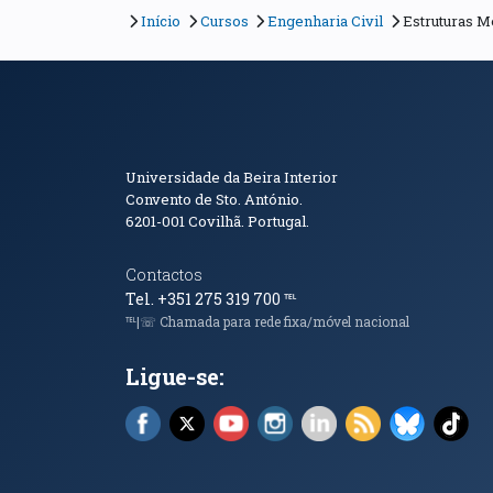
Início
Cursos
Engenharia Civil
Estruturas M
Informações de Conta
Universidade da Beira Interior
Convento de Sto. António.
6201-001
Covilhã. Portugal.
Contactos
Tel. +351 275 319 700
℡
℡|☏ Chamada para rede fixa/móvel nacional
Ligue-se:
Facebook (abre em nova janela)
X (abre em nova janela)
YouTube (abre em nova janela)
Instagram (abre em nova 
LinkedIn (abre em n
RSS (abre em n
Bluesky 
Tik