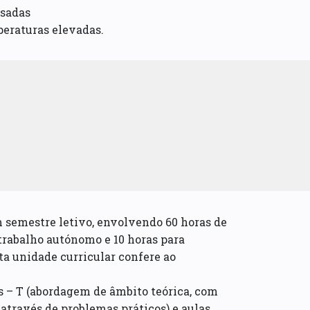
usadas
eraturas elevadas.
m semestre letivo, envolvendo 60 horas de
trabalho autónomo e 10 horas para
sta unidade curricular confere ao
s – T (abordagem de âmbito teórica, com
través de problemas práticos) e aulas