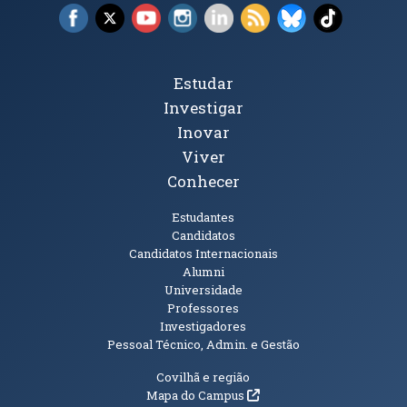
Facebook (abre em nova janela)
X (abre em nova janela)
YouTube (abre em nova janela)
Instagram (abre em nova janela)
LinkedIn (abre em nova ja
RSS (abre em nova ja
Bluesky (abre e
TikTok (a
Tópicos Principais
Estudar
Investigar
Inovar
Viver
Conhecer
Públicos
Estudantes
Candidatos
Candidatos Internacionais
Alumni
Universidade
Professores
Investigadores
Pessoal Técnico, Admin. e Gestão
Informações Adicionais
Covilhã e região
(abre em nova janela)
Mapa do Campus