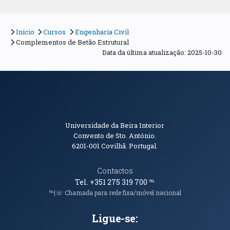
Início
Cursos
Engenharia Civil
Complementos de Betão Estrutural
Data da última atualização: 2025-10-30
Informações de Contacto
Universidade da Beira Interior
Convento de Sto. António.
6201-001
Covilhã. Portugal.
Contactos
Tel. +351 275 319 700
℡
℡|☏ Chamada para rede fixa/móvel nacional
Ligue-se: