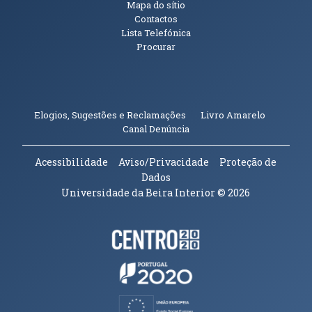
Mapa do sítio
Contactos
Lista Telefónica
Procurar
(abre em n
Elogios, Sugestões e Reclamações
Livro Amarelo
(abre em nova janela)
Canal Denúncia
Acessibilidade
Aviso/Privacidade
Proteção de
Dados
Universidade da Beira Interior
© 2026
Parceiros e Financiadores
(abre em nova janela)
(abre em nova janela)
(abre em nova janela)