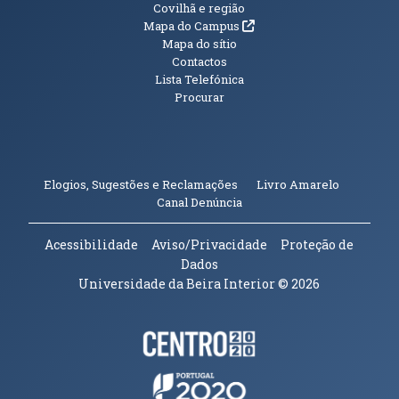
Informações Adicionais
Covilhã e região
(abre em nova janela)
Mapa do Campus
Mapa do sítio
Contactos
Lista Telefónica
Procurar
(abre em n
Elogios, Sugestões e Reclamações
Livro Amarelo
(abre em nova janela)
Canal Denúncia
Acessibilidade
Aviso/Privacidade
Proteção de
Dados
Universidade da Beira Interior
© 2026
Parceiros e Financiadores
(abre em nova janela)
(abre em nova janela)