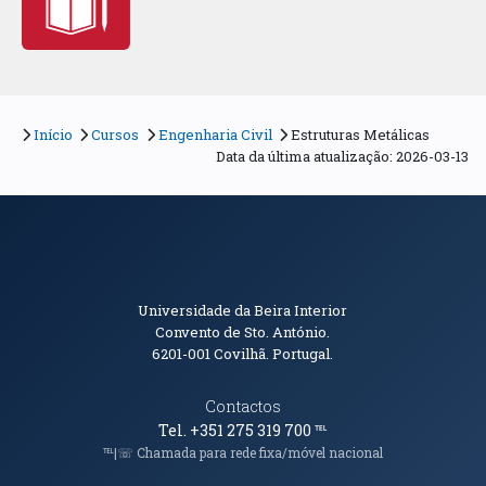
Início
Cursos
Engenharia Civil
Estruturas Metálicas
Data da última atualização: 2026-03-13
Informações de Contacto
Universidade da Beira Interior
Convento de Sto. António.
6201-001
Covilhã. Portugal.
Contactos
Tel. +351 275 319 700
℡
℡|☏ Chamada para rede fixa/móvel nacional