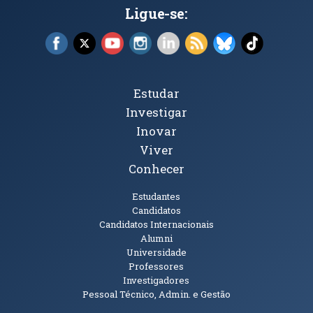
Ligue-se:
Facebook (abre em nova janela)
X (abre em nova janela)
YouTube (abre em nova janela)
Instagram (abre em nova janela)
LinkedIn (abre em nova ja
RSS (abre em nova ja
Bluesky (abre e
TikTok (a
Tópicos Principais
Estudar
Investigar
Inovar
Viver
Conhecer
Públicos
Estudantes
Candidatos
Candidatos Internacionais
Alumni
Universidade
Professores
Investigadores
Pessoal Técnico, Admin. e Gestão