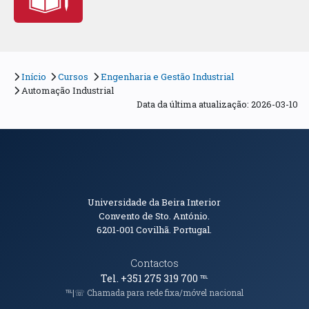
Início
Cursos
Engenharia e Gestão Industrial
Automação Industrial
Data da última atualização: 2026-03-10
Informações de Contacto
Universidade da Beira Interior
Convento de Sto. António.
6201-001
Covilhã. Portugal.
Contactos
Tel. +351 275 319 700
℡
℡|☏ Chamada para rede fixa/móvel nacional