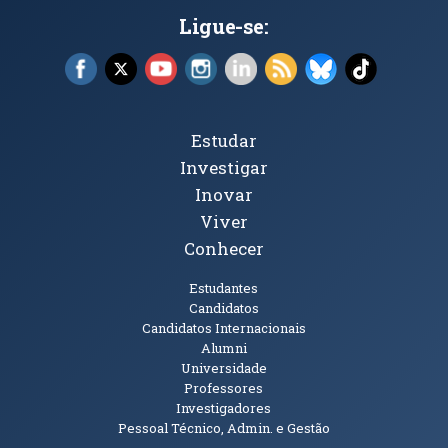
Ligue-se:
Facebook (abre em nova janela)
X (abre em nova janela)
YouTube (abre em nova janela)
Instagram (abre em nova janela)
LinkedIn (abre em nova ja
RSS (abre em nova ja
Bluesky (abre e
TikTok (a
Tópicos Principais
Estudar
Investigar
Inovar
Viver
Conhecer
Públicos
Estudantes
Candidatos
Candidatos Internacionais
Alumni
Universidade
Professores
Investigadores
Pessoal Técnico, Admin. e Gestão