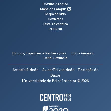
Informações Adicionais
Covilhã e região
(abre em nova janela)
Mapa do Campus
Mapa do sítio
Contactos
Lista Telefónica
Procurar
(abre em n
Elogios, Sugestões e Reclamações
Livro Amarelo
(abre em nova janela)
Canal Denúncia
Acessibilidade
Aviso/Privacidade
Proteção de
Dados
Universidade da Beira Interior
© 2026
Parceiros e Financiadores
(abre em nova janela)
(abre em nova janela)