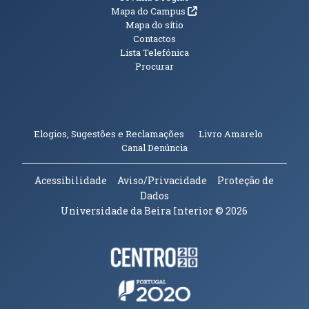
(abre em nova janela)
Mapa do Campus
Mapa do sítio
Contactos
Lista Telefónica
Procurar
(abre em n
Elogios, Sugestões e Reclamações
Livro Amarelo
(abre em nova janela)
Canal Denúncia
Acessibilidade
Aviso/Privacidade
Proteção de
Dados
Universidade da Beira Interior
© 2026
Parceiros e Financiadores
(abre em nova janela)
(abre em nova janela)