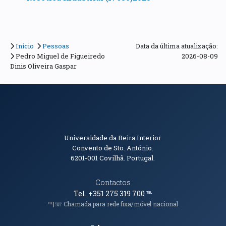
Início
Pessoas
Data da última atualização:
Pedro Miguel de Figueiredo
2026-08-09
Dinis Oliveira Gaspar
Informações de Contacto
Universidade da Beira Interior
Convento de Sto. António.
6201-001
Covilhã. Portugal.
Contactos
Tel. +351 275 319 700
℡
℡|☏ Chamada para rede fixa/móvel nacional