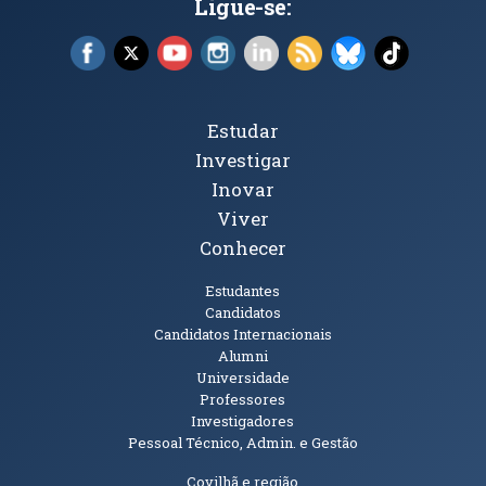
Ligue-se:
Facebook (abre em nova janela)
X (abre em nova janela)
YouTube (abre em nova janela)
Instagram (abre em nova janela)
LinkedIn (abre em nova ja
RSS (abre em nova ja
Bluesky (abre e
TikTok (a
Tópicos Principais
Estudar
Investigar
Inovar
Viver
Conhecer
Públicos
Estudantes
Candidatos
Candidatos Internacionais
Alumni
Universidade
Professores
Investigadores
Pessoal Técnico, Admin. e Gestão
Informações Adicionais
Covilhã e região