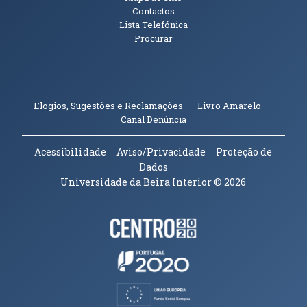
Contactos
Lista Telefónica
Procurar
(abre em n
Elogios, Sugestões e Reclamações
Livro Amarelo
(abre em nova janela)
Canal Denúncia
Acessibilidade
Aviso/Privacidade
Proteção de
Dados
Universidade da Beira Interior
© 2026
Parceiros e Financiadores
(abre em nova janela)
(abre em nova janela)
(abre em nova janela)