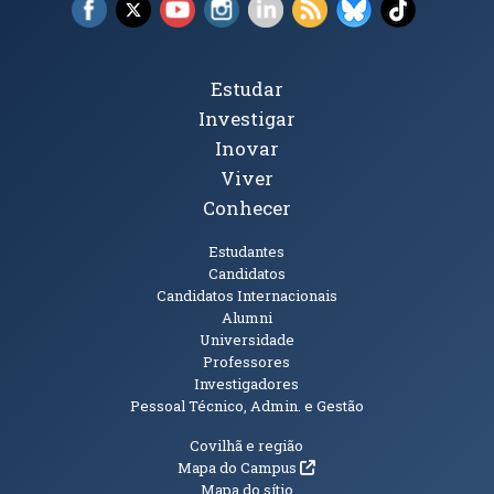
Facebook (abre em nova janela)
X (abre em nova janela)
YouTube (abre em nova janela)
Instagram (abre em nova janela)
LinkedIn (abre em nova ja
RSS (abre em nova ja
Bluesky (abre e
TikTok (a
Tópicos Principais
Estudar
Investigar
Inovar
Viver
Conhecer
Públicos
Estudantes
Candidatos
Candidatos Internacionais
Alumni
Universidade
Professores
Investigadores
Pessoal Técnico, Admin. e Gestão
Informações Adicionais
Covilhã e região
(abre em nova janela)
Mapa do Campus
Mapa do sítio