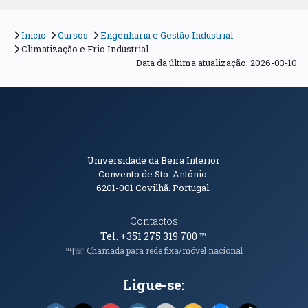
Início
Cursos
Engenharia e Gestão Industrial
Climatização e Frio Industrial
Data da última atualização: 2026-03-10
Informações de Contacto
Universidade da Beira Interior
Convento de Sto. António.
6201-001
Covilhã. Portugal.
Contactos
Tel. +351 275 319 700
℡
℡|☏ Chamada para rede fixa/móvel nacional
Ligue-se: