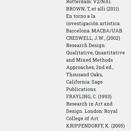
Rotterdam: V2/NAI.
BROWN, T, et alli (2011).
En torno a la
investigación artística.
Barcelona: MACBA/UAB.
CRESWELL, J.W., (2002)
Research Design:
Qualitative, Quantitative
and Mixed Methods
Approaches, 2nd ed.,
Thousand Oaks,
California: Sage
Publications.
FRAYLING, C. (1993).
Research in Art and
Design. London: Royal
College of Art.
KRIPPENDORFF, K. (2005)