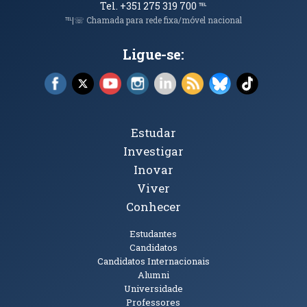
Tel. +351 275 319 700
℡
℡|☏ Chamada para rede fixa/móvel nacional
Ligue-se:
Facebook (abre em nova janela)
X (abre em nova janela)
YouTube (abre em nova janela)
Instagram (abre em nova janela)
LinkedIn (abre em nova ja
RSS (abre em nova ja
Bluesky (abre e
TikTok (a
Tópicos Principais
Estudar
Investigar
Inovar
Viver
Conhecer
Públicos
Estudantes
Candidatos
Candidatos Internacionais
Alumni
Universidade
Professores