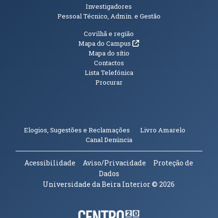
Investigadores
Pessoal Técnico, Admin. e Gestão
Informações Adicionais
Covilhã e região
(abre em nova janela)
Mapa do Campus
Mapa do sítio
Contactos
Lista Telefónica
Procurar
(abre em n
Elogios, Sugestões e Reclamações
Livro Amarelo
(abre em nova janela)
Canal Denúncia
Acessibilidade
Aviso/Privacidade
Proteção de
Dados
Universidade da Beira Interior
© 2026
Parceiros e Financiadores
(abre em nova janela)