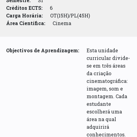
Semestre:
S1
Créditos ECTS:
6
Carga Horária:
OT(15H)/PL(45H)
Área Científica:
Cinema
Objectivos de Aprendizagem:
Esta unidade
curricular divide-
se em três áreas
da criação
cinematográfica:
imagem, som e
montagem. Cada
estudante
escolherá uma
área na qual
adquirirá
conhecimentos.