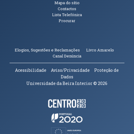
Mapa do sítio
Contactos
Lista Telefónica
Procurar
(abre em n
Elogios, Sugestões e Reclamações
Livro Amarelo
(abre em nova janela)
Canal Denúncia
Acessibilidade
Aviso/Privacidade
Proteção de
Dados
Universidade da Beira Interior
© 2026
Parceiros e Financiadores
(abre em nova janela)
(abre em nova janela)
(abre em nova janela)