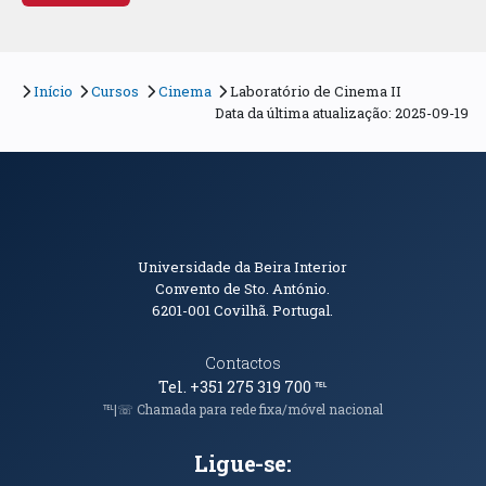
Início
Cursos
Cinema
Laboratório de Cinema II
Data da última atualização: 2025-09-19
Informações de Contacto
Universidade da Beira Interior
Convento de Sto. António.
6201-001
Covilhã. Portugal.
Contactos
Tel. +351 275 319 700
℡
℡|☏ Chamada para rede fixa/móvel nacional
Ligue-se: