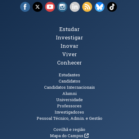
Facebook (abre em nova janela)
X (abre em nova janela)
YouTube (abre em nova janela)
Instagram (abre em nova janela)
LinkedIn (abre em nova ja
RSS (abre em nova ja
Bluesky (abre e
TikTok (a
Tópicos Principais
Estudar
Investigar
Inovar
Viver
Conhecer
Públicos
Estudantes
Candidatos
Candidatos Internacionais
Alumni
Universidade
Professores
Investigadores
Pessoal Técnico, Admin. e Gestão
Informações Adicionais
Covilhã e região
(abre em nova janela)
Mapa do Campus