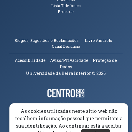
Lista Telefónica
Procurar
(abre em n
Elogios, Sugestões e Reclamações
Livro Amarelo
(abre em nova janela)
Canal Denúncia
Acessibilidade
Aviso/Privacidade
Proteção de
Dados
Universidade da Beira Interior
© 2026
Parceiros e Financiadores
(abre em nova janela)
(abre em nova janela)
As cookies utilizadas neste sítio web não
recolhem informação pessoal que permitam a
(abre em nova janela)
sua identificação. Ao continuar está a aceitar