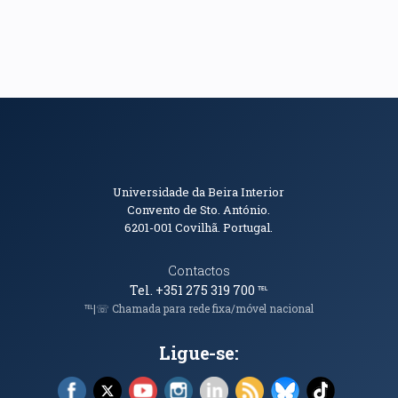
Informações de Contacto
Universidade da Beira Interior
Convento de Sto. António.
6201-001
Covilhã. Portugal.
Contactos
Tel. +351 275 319 700
℡
℡|☏ Chamada para rede fixa/móvel nacional
Ligue-se:
Facebook (abre em nova janela)
X (abre em nova janela)
YouTube (abre em nova janela)
Instagram (abre em nova janela)
LinkedIn (abre em nova ja
RSS (abre em nova ja
Bluesky (abre e
TikTok (a