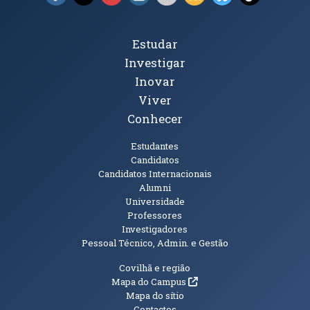
Tópicos Principais
Estudar
Investigar
Inovar
Viver
Conhecer
Públicos
Estudantes
Candidatos
Candidatos Internacionais
Alumni
Universidade
Professores
Investigadores
Pessoal Técnico, Admin. e Gestão
Informações Adicionais
Covilhã e região
(abre em nova janela)
Mapa do Campus
Mapa do sítio
Contactos