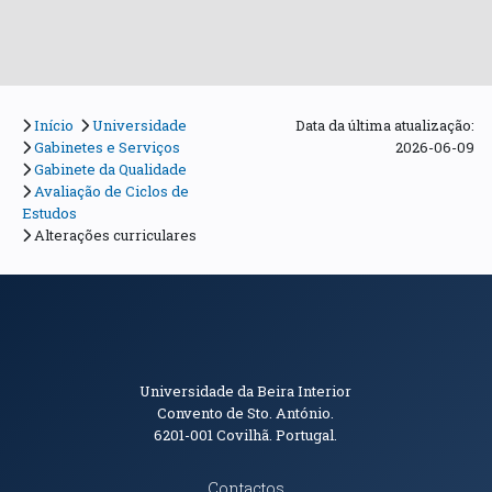
Início
Universidade
Data da última atualização:
Gabinetes e Serviços
2026-06-09
Gabinete da Qualidade
Avaliação de Ciclos de
Estudos
Alterações curriculares
Informações de Contacto
Universidade da Beira Interior
Convento de Sto. António.
6201-001
Covilhã. Portugal.
Contactos