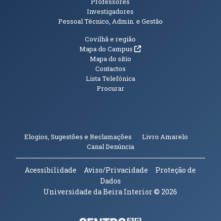
Professores
Investigadores
Pessoal Técnico, Admin. e Gestão
Informações Adicionais
Covilhã e região
(abre em nova janela)
Mapa do Campus
Mapa do sítio
Contactos
Lista Telefónica
Procurar
(abre em n
Elogios, Sugestões e Reclamações
Livro Amarelo
(abre em nova janela)
Canal Denúncia
Acessibilidade
Aviso/Privacidade
Proteção de
Dados
Universidade da Beira Interior
© 2026