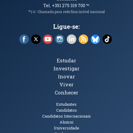
Tel. +351 275 319 700
℡
℡|☏ Chamada para rede fixa/móvel nacional
Ligue-se:
Facebook (abre em nova janela)
X (abre em nova janela)
YouTube (abre em nova janela)
Instagram (abre em nova janela)
LinkedIn (abre em nova ja
RSS (abre em nova ja
Bluesky (abre e
TikTok (a
Tópicos Principais
Estudar
Investigar
Inovar
Viver
Conhecer
Públicos
Estudantes
Candidatos
Candidatos Internacionais
Alumni
Universidade