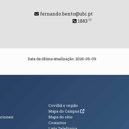
fernando.bento@ubi.pt
☏
1883
Data da última atualização:
2026-06-09
s
Informações Adici
Covilhã e região
(abre em nova janela)
Mapa do Campus
acionais
Mapa do sítio
Contactos
Lista Telefónica