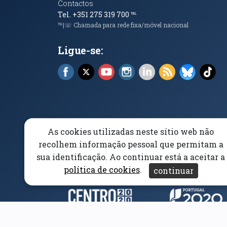
Contactos
Tel. +351 275 319 700
℡
℡|☏ Chamada para rede fixa/móvel nacional
Ligue-se:
Facebook (abre em nova janela)
X (abre em nova janela)
YouTube (abre em nova janela)
Instagram (abre em nova 
LinkedIn (abre em n
RSS (abre em n
Bluesky 
Tik
As cookies utilizadas neste sítio web não
Elogios, Sugestões e Reclamações
Livro Amarel
recolhem informação pessoal que permitam a
sua identificação. Ao continuar está a aceitar a
Acessibilidade
Aviso/Privacidade
Proteção 
política de cookies
.
continuar
Parceiros e Financiad
(abre em nova janela)