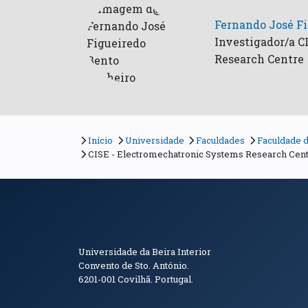
Fernando José F
Investigador/a C
Research Centre
Início
Universidade
Faculdades
Faculdade 
CISE - Electromechatronic Systems Research Cen
Informações de Conta
Universidade da Beira Interior
Convento de Sto. António.
6201-001
Covilhã. Portugal.