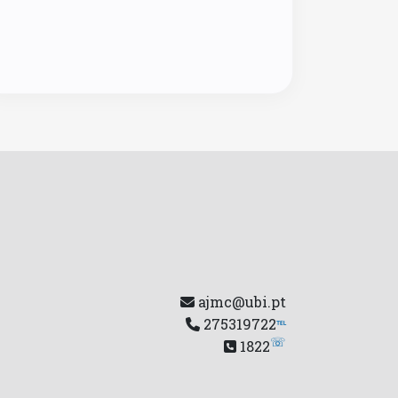
ajmc@ubi.pt
275319722
℡
☏
1822