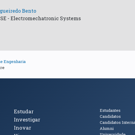
igueiredo Bento
ISE - Electromechatronic Systems
de Engenharia
tre
cto
Tópicos Principais
Público
Estudantes
Estudar
Candidatos
Investigar
Candidatos Intern
Inovar
Alumni
Universidade