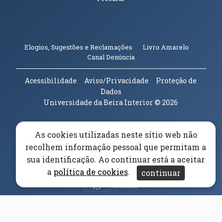
(abre em n
Elogios, Sugestões e Reclamações
Livro Amarelo
(abre em nova janela)
Canal Denúncia
Acessibilidade
Aviso/Privacidade
Proteção de
Dados
Universidade da Beira Interior
© 2026
Parceiros e Financiadores
(abre em nova janela)
As cookies utilizadas neste sítio web não
recolhem informação pessoal que permitam a
(abre em nova janela)
sua identificação. Ao continuar está a aceitar
a
política de cookies
.
continuar
(abre em nova janela)
(abre em nova janela)