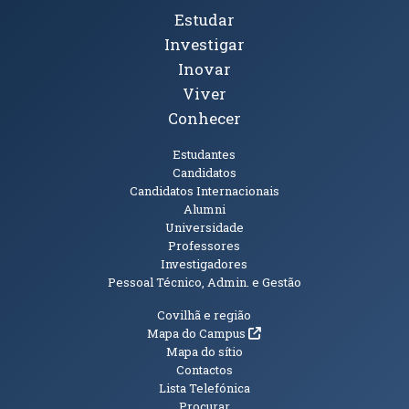
Tópicos Principais
Estudar
Investigar
Inovar
Viver
Conhecer
Públicos
Estudantes
Candidatos
Candidatos Internacionais
Alumni
Universidade
Professores
Investigadores
Pessoal Técnico, Admin. e Gestão
Informações Adicionais
Covilhã e região
(abre em nova janela)
Mapa do Campus
Mapa do sítio
Contactos
Lista Telefónica
Procurar