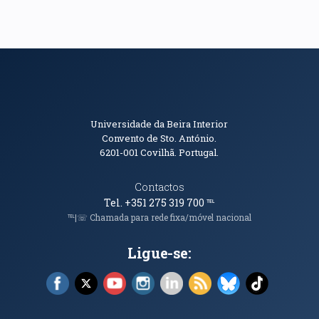
Informações de Contacto
Universidade da Beira Interior
Convento de Sto. António.
6201-001
Covilhã. Portugal.
Contactos
Tel. +351 275 319 700
℡
℡|☏ Chamada para rede fixa/móvel nacional
Ligue-se:
Facebook (abre em nova janela)
X (abre em nova janela)
YouTube (abre em nova janela)
Instagram (abre em nova janela)
LinkedIn (abre em nova ja
RSS (abre em nova ja
Bluesky (abre e
TikTok (a