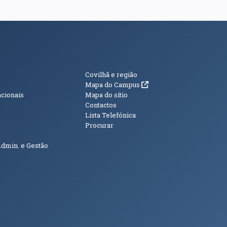
s
Informações Adici
Covilhã e região
(abre em nova janela)
Mapa do Campus
acionais
Mapa do sítio
Contactos
Lista Telefónica
Procurar
Admin. e Gestão