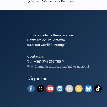
Início
Concursos Públicos
Informações de Conta
Universidade da Beira Interior
Convento de Sto. António.
6201-001
Covilhã. Portugal.
Contactos
Tel. +351 275 319 700
℡
℡|☏ Chamada para rede fixa/móvel nacional
Ligue-se:
Facebook (abre em nova janela)
X (abre em nova janela)
YouTube (abre em nova janela)
Instagram (abre em nova 
LinkedIn (abre em n
RSS (abre em n
Bluesky 
Tik