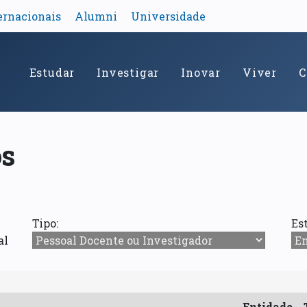
ernacionais
Alumni
Universidade
Estudar
Investigar
Inovar
Viver
C
os
Tipo:
Es
al
Entidade