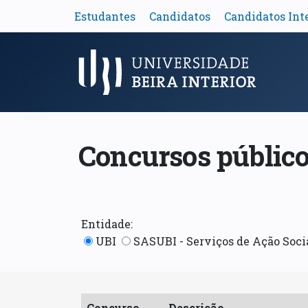
Estudantes
Candidatos
Candidatos Int
Menu Principal
Concursos públic
Entidade:
UBI
SASUBI - Serviços de Ação Soci
Concurso
Descrição