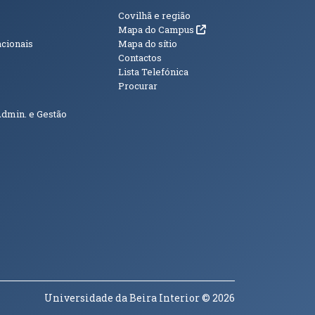
s
Informações Adici
Covilhã e região
(abre em nova janela)
Mapa do Campus
acionais
Mapa do sítio
Contactos
Lista Telefónica
Procurar
Admin. e Gestão
Universidade da Beira Interior
© 2026