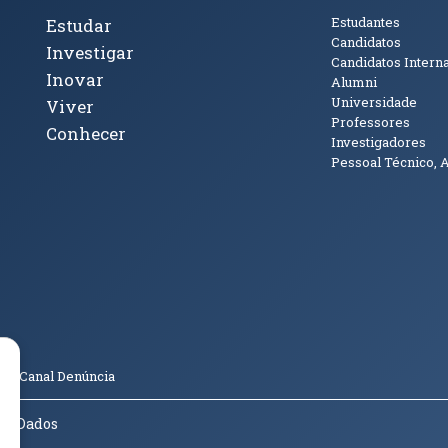
cto
Tópicos Principais
Público
Estudantes
Estudar
Candidatos
Investigar
Candidatos Intern
Inovar
Alumni
Universidade
Viver
Professores
Conhecer
Investigadores
Pessoal Técnico, 
janela)
ova janela)
ova janela)
(abre em nova janela)
Tok (abre em nova janela)
(abre em nova janela)
(abre em nova janela)
o
Canal Denúncia
de Dados