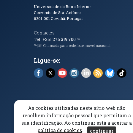
Informações de Conta
Universidade da Beira Interior
Convento de Sto. António.
6201-001
Covilhã. Portugal.
Contactos
Tel. +351 275 319 700
℡
℡|☏ Chamada para rede fixa/móvel nacional
Ligue-se:
Facebook (abre em nova janela)
X (abre em nova janela)
YouTube (abre em nova janela)
Instagram (abre em nova 
LinkedIn (abre em n
RSS (abre em n
Bluesky 
Tik
As cookies utilizadas neste sítio web não
Elogios, Sugestões e Reclamações
Livro Amarel
recolhem informação pessoal que permitam a
sua identificação. Ao continuar está a aceitar a
Acessibilidade
Aviso/Privacidade
Proteção 
política de cookies
.
continuar