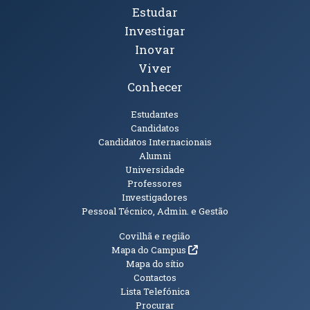
Tópicos Principais
Estudar
Investigar
Inovar
Viver
Conhecer
Públicos
Estudantes
Candidatos
Candidatos Internacionais
Alumni
Universidade
Professores
Investigadores
Pessoal Técnico, Admin. e Gestão
Informações Adicionais
Covilhã e região
(abre em nova janela)
Mapa do Campus
Mapa do sítio
Contactos
Lista Telefónica
Procurar