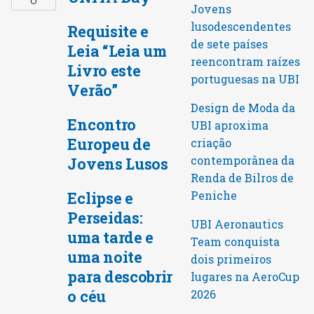
Jovens
lusodescendentes
Requisite e
de sete países
Leia “Leia um
reencontram raízes
Livro este
portuguesas na UBI
Verão”
Design de Moda da
Encontro
UBI aproxima
Europeu de
criação
contemporânea da
Jovens Lusos
Renda de Bilros de
Peniche
Eclipse e
Perseidas:
UBI Aeronautics
uma tarde e
Team conquista
uma noite
dois primeiros
para descobrir
lugares na AeroCup
o céu
2026