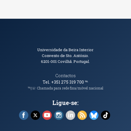
Informações de Contacto
Universidade da Beira Interior
Convento de Sto. António.
6201-001
Covilhã. Portugal.
Contactos
Tel. +351 275 319 700
℡
℡|☏ Chamada para rede fixa/móvel nacional
Ligue-se:
Facebook (abre em nova janela)
X (abre em nova janela)
YouTube (abre em nova janela)
Instagram (abre em nova janela)
LinkedIn (abre em nova ja
RSS (abre em nova ja
Bluesky (abre e
TikTok (a