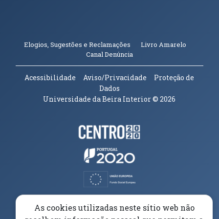
(abre em n
Elogios, Sugestões e Reclamações
Livro Amarelo
(abre em nova janela)
Canal Denúncia
Acessibilidade
Aviso/Privacidade
Proteção de
Dados
Universidade da Beira Interior
© 2026
Parceiros e Financiadores
(abre em nova janela)
(abre em nova janela)
(abre em nova janela)
(abre em nova janela)
As cookies utilizadas neste sítio web não