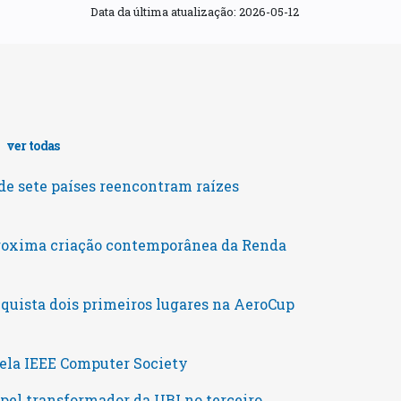
Data da última atualização:
2026-05-12
s
ver todas
e sete países reencontram raízes
roxima criação contemporânea da Renda
uista dois primeiros lugares na AeroCup
pela IEEE Computer Society
pel transformador da UBI no terceiro