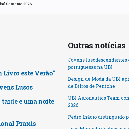
ital Semente 2026
Outras notícia
Jovens lusodescendentes d
portuguesas na UBI
m Livro este Verão”
Design de Moda da UBI ap
vens Lusos
de Bilros de Peniche
UBI Aeronautics Team conq
 tarde e uma noite
2026
Pedro Inácio distinguido 
ional Praxis
João Morgado destaca o pa