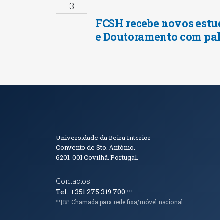
3
FCSH recebe novos estu
e Doutoramento com pal
Informações de Conta
Universidade da Beira Interior
Convento de Sto. António.
6201-001
Covilhã. Portugal.
Contactos
Tel. +351 275 319 700
℡
℡|☏ Chamada para rede fixa/móvel nacional