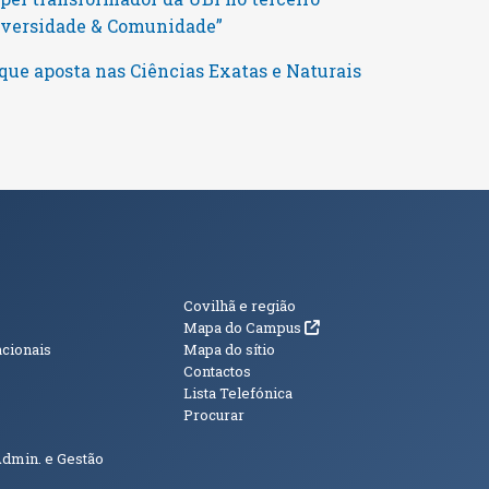
niversidade & Comunidade”
que aposta nas Ciências Exatas e Naturais
s
Informações Adici
Covilhã e região
(abre em nova janela)
Mapa do Campus
acionais
Mapa do sítio
Contactos
Lista Telefónica
Procurar
Admin. e Gestão