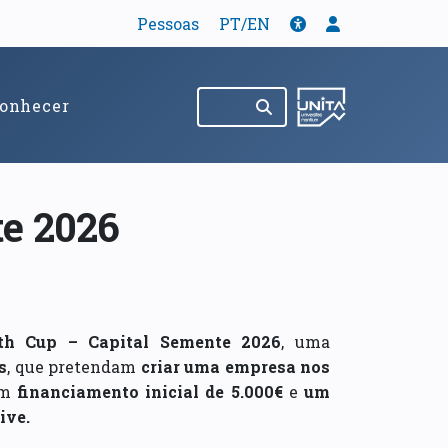
Tradução
Acessibilidade
Menu de util
Pessoas
PT/EN
Pesquisar no site
(abre em nov
onhecer
te 2026
lth Cup – Capital Semente 2026
, uma
s
, que pretendam
criar uma empresa nos
um
financiamento inicial de 5.000€
e
um
ive.