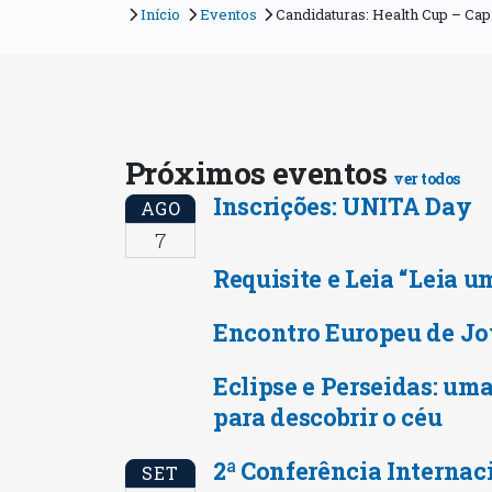
Início
Eventos
Candidaturas: Health Cup – Cap
Próximos eventos
ver todos
Inscrições: UNITA Day
AGO
7
Requisite e Leia “Leia u
Encontro Europeu de Jo
Eclipse e Perseidas: uma
para descobrir o céu
2ª Conferência Internac
SET