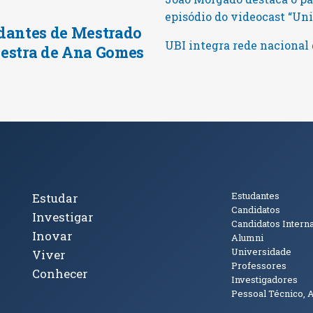
episódio do videocast “U
dantes de Mestrado
UBI integra rede nacional 
estra de Ana Gomes
cto
Tópicos Principais
Público
Estudantes
Estudar
Candidatos
Investigar
Candidatos Intern
Inovar
Alumni
Universidade
Viver
Professores
Conhecer
Investigadores
Pessoal Técnico, 