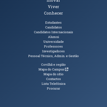
Inovar
Viver
Conhecer
Públicos
Estudantes
Candidatos
Candidatos Internacionais
Alumni
Universidade
Professores
Investigadores
Pessoal Técnico, Admin. e Gestão
Informações Adicionais
Covilhã e região
(abre em nova janela)
Mapa do Campus
Mapa do sítio
Contactos
Lista Telefónica
Procurar