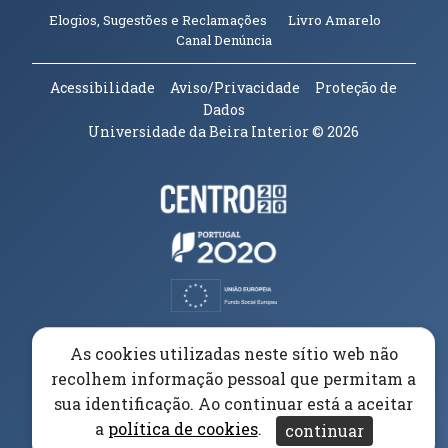
(abre em n
Elogios, Sugestões e Reclamações
Livro Amarelo
(abre em nova janela)
Canal Denúncia
Acessibilidade
Aviso/Privacidade
Proteção de
Dados
Universidade da Beira Interior
© 2026
Parceiros e Financiadores
(abre em nova janela)
(abre em nova janela)
(abre em nova janela)
(abre em nova janela)
As cookies utilizadas neste sítio web não
recolhem informação pessoal que permitam a
(abre em nova janela)
sua identificação. Ao continuar está a aceitar
a
política de cookies
.
continuar
(abre em nova janela)