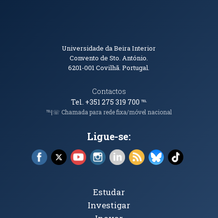
Informações de Contacto
Universidade da Beira Interior
Convento de Sto. António.
6201-001
Covilhã. Portugal.
Contactos
Tel. +351 275 319 700
℡
℡|☏ Chamada para rede fixa/móvel nacional
Ligue-se:
Facebook (abre em nova janela)
X (abre em nova janela)
YouTube (abre em nova janela)
Instagram (abre em nova janela)
LinkedIn (abre em nova ja
RSS (abre em nova ja
Bluesky (abre e
TikTok (a
Tópicos Principais
Estudar
Investigar