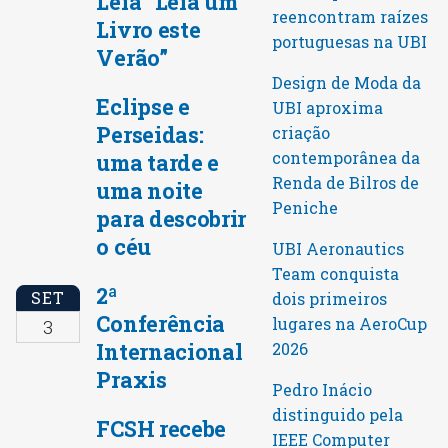
Leia “Leia um
reencontram raízes
Livro este
portuguesas na UBI
Verão”
Design de Moda da
Eclipse e
UBI aproxima
Perseidas:
criação
contemporânea da
uma tarde e
Renda de Bilros de
uma noite
Peniche
para descobrir
o céu
UBI Aeronautics
Team conquista
2ª
SET
dois primeiros
Conferência
lugares na AeroCup
3
Internacional
2026
Praxis
Pedro Inácio
distinguido pela
FCSH recebe
IEEE Computer