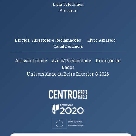
Lista Telefónica
Procurar
(abre em n
Elogios, Sugestões e Reclamações
Livro Amarelo
(abre em nova janela)
Canal Denúncia
Acessibilidade
Aviso/Privacidade
Proteção de
Dados
Universidade da Beira Interior
© 2026
Parceiros e Financiadores
(abre em nova janela)
(abre em nova janela)
(abre em nova janela)
(abre em nova janela)