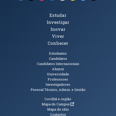
Tópicos Principais
Estudar
Investigar
Inovar
Viver
Conhecer
Públicos
Estudantes
Candidatos
Candidatos Internacionais
Alumni
Universidade
Professores
Investigadores
Pessoal Técnico, Admin. e Gestão
Informações Adicionais
Covilhã e região
(abre em nova janela)
Mapa do Campus
Mapa do sítio
Contactos