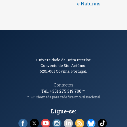
e Naturais
Informações de Contacto
Universidade da Beira Interior
Convento de Sto. António.
6201-001
Covilhã. Portugal.
Contactos
Tel. +351 275 319 700
℡
℡|☏ Chamada para rede fixa/móvel nacional
Ligue-se:
Facebook (abre em nova janela)
X (abre em nova janela)
YouTube (abre em nova janela)
Instagram (abre em nova janela)
LinkedIn (abre em nova ja
RSS (abre em nova ja
Bluesky (abre e
TikTok (a