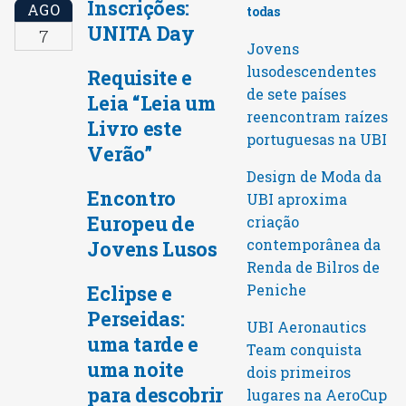
Inscrições:
AGO
todas
UNITA Day
7
Jovens
lusodescendentes
Requisite e
de sete países
Leia “Leia um
reencontram raízes
Livro este
portuguesas na UBI
Verão”
Design de Moda da
Encontro
UBI aproxima
Europeu de
criação
contemporânea da
Jovens Lusos
Renda de Bilros de
Peniche
Eclipse e
Perseidas:
UBI Aeronautics
uma tarde e
Team conquista
uma noite
dois primeiros
para descobrir
lugares na AeroCup