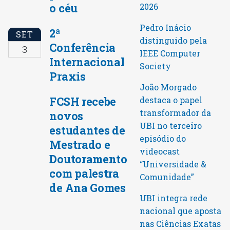
o céu
2026
Pedro Inácio
2ª
SET
distinguido pela
Conferência
3
IEEE Computer
Internacional
Society
Praxis
João Morgado
FCSH recebe
destaca o papel
transformador da
novos
UBI no terceiro
estudantes de
episódio do
Mestrado e
videocast
Doutoramento
“Universidade &
com palestra
Comunidade”
de Ana Gomes
UBI integra rede
nacional que aposta
nas Ciências Exatas