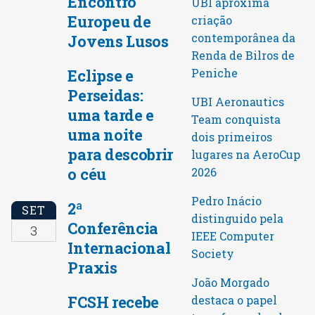
Encontro
UBI aproxima
Europeu de
criação
contemporânea da
Jovens Lusos
Renda de Bilros de
Peniche
Eclipse e
Perseidas:
UBI Aeronautics
uma tarde e
Team conquista
uma noite
dois primeiros
para descobrir
lugares na AeroCup
o céu
2026
Pedro Inácio
2ª
SET
distinguido pela
Conferência
3
IEEE Computer
Internacional
Society
Praxis
João Morgado
FCSH recebe
destaca o papel