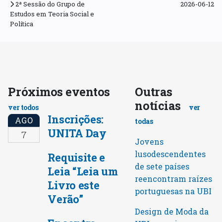
2ª Sessão do Grupo de
2026-06-12
Estudos em Teoria Social e
Política
Próximos eventos
Outras
notícias
ver todos
ver
Inscrições:
AGO
todas
UNITA Day
7
Jovens
lusodescendentes
Requisite e
de sete países
Leia “Leia um
reencontram raízes
Livro este
portuguesas na UBI
Verão”
Design de Moda da