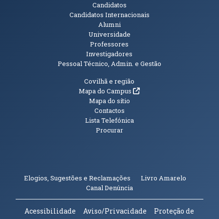
Candidatos
Candidatos Internacionais
Alumni
Universidade
Professores
Investigadores
Pessoal Técnico, Admin. e Gestão
Informações Adicionais
Covilhã e região
(abre em nova janela)
Mapa do Campus
Mapa do sítio
Contactos
Lista Telefónica
Procurar
(abre em n
Elogios, Sugestões e Reclamações
Livro Amarelo
(abre em nova janela)
Canal Denúncia
Acessibilidade
Aviso/Privacidade
Proteção de