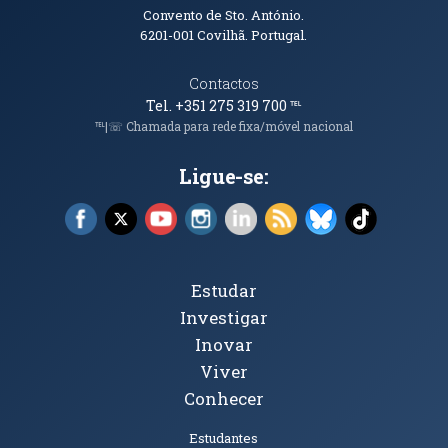
Convento de Sto. António.
6201-001
Covilhã. Portugal.
Contactos
Tel. +351 275 319 700
℡
℡|☏ Chamada para rede fixa/móvel nacional
Ligue-se:
Facebook (abre em nova janela)
X (abre em nova janela)
YouTube (abre em nova janela)
Instagram (abre em nova janela)
LinkedIn (abre em nova ja
RSS (abre em nova ja
Bluesky (abre e
TikTok (a
Tópicos Principais
Estudar
Investigar
Inovar
Viver
Conhecer
Públicos
Estudantes