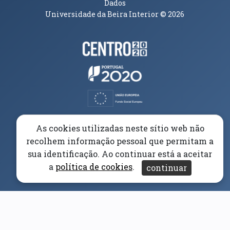
Dados
Universidade da Beira Interior
© 2026
Parceiros e Financiadores
(abre em nova janela)
(abre em nova janela)
(abre em nova janela)
(abre em nova janela)
As cookies utilizadas neste sítio web não
recolhem informação pessoal que permitam a
(abre em nova janela)
sua identificação. Ao continuar está a aceitar
a
política de cookies
.
continuar
(abre em nova janela)