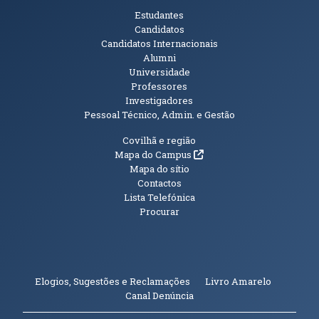
Públicos
Estudantes
Candidatos
Candidatos Internacionais
Alumni
Universidade
Professores
Investigadores
Pessoal Técnico, Admin. e Gestão
Informações Adicionais
Covilhã e região
(abre em nova janela)
Mapa do Campus
Mapa do sítio
Contactos
Lista Telefónica
Procurar
(abre em n
Elogios, Sugestões e Reclamações
Livro Amarelo
(abre em nova janela)
Canal Denúncia