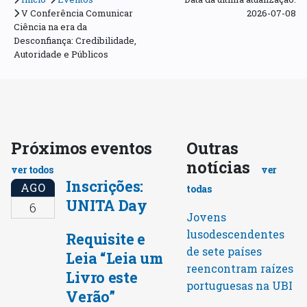
V Conferência Comunicar
2026-07-08
Ciência na era da
Desconfiança: Credibilidade,
Autoridade e Públicos
Próximos eventos
Outras
notícias
ver todos
ver
Inscrições:
AGO
todas
UNITA Day
6
Jovens
lusodescendentes
Requisite e
de sete países
Leia “Leia um
reencontram raízes
Livro este
portuguesas na UBI
Verão”