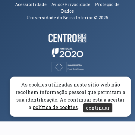
Acessibilidade
Aviso/Privacidade
Proteção de
Dados
Universidade da Beira Interior
© 2026
Parceiros e Financiadores
(abre em nova janela)
(abre em nova janela)
(abre em nova janela)
(abre em nova janela)
As cookies utilizadas neste sítio web não
recolhem informação pessoal que permitam a
(abre em nova janela)
sua identificação. Ao continuar está a aceitar
a
política de cookies
.
continuar
(abre em nova janela)