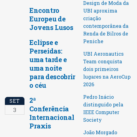
Design de Moda da
Encontro
UBI aproxima
Europeu de
criação
contemporânea da
Jovens Lusos
Renda de Bilros de
Peniche
Eclipse e
Perseidas:
UBI Aeronautics
uma tarde e
Team conquista
uma noite
dois primeiros
para descobrir
lugares na AeroCup
o céu
2026
Pedro Inácio
2ª
SET
distinguido pela
Conferência
3
IEEE Computer
Internacional
Society
Praxis
João Morgado