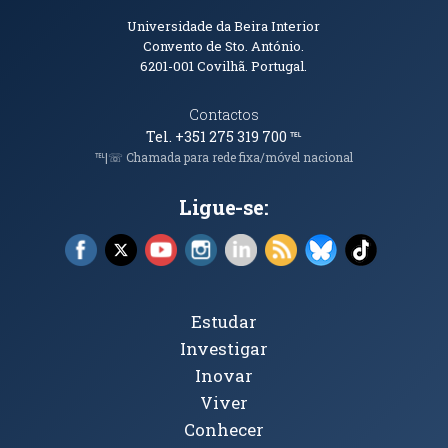
Informações de Contacto
Universidade da Beira Interior
Convento de Sto. António.
6201-001
Covilhã. Portugal.
Contactos
Tel. +351 275 319 700
℡
℡|☏ Chamada para rede fixa/móvel nacional
Ligue-se:
Facebook (abre em nova janela)
X (abre em nova janela)
YouTube (abre em nova janela)
Instagram (abre em nova janela)
LinkedIn (abre em nova ja
RSS (abre em nova ja
Bluesky (abre e
TikTok (a
Tópicos Principais
Estudar
Investigar
Inovar
Viver
Conhecer