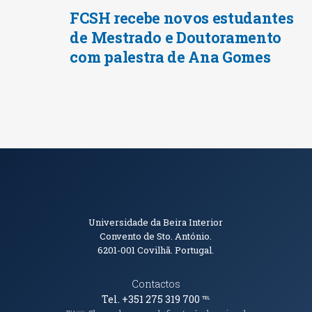
FCSH recebe novos estudantes
de Mestrado e Doutoramento
com palestra de Ana Gomes
Informações de Contacto
Universidade da Beira Interior
Convento de Sto. António.
6201-001
Covilhã. Portugal.
Contactos
Tel. +351 275 319 700
℡