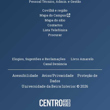
Pessoal Técnico, Admin. e Gestão
Informações Adicionais
Covilhã e região
(abre em nova janela)
Mapa do Campus
Mapa do sítio
Contactos
Lista Telefónica
Procurar
(abre em n
Elogios, Sugestões e Reclamações
Livro Amarelo
(abre em nova janela)
Canal Denúncia
Acessibilidade
Aviso/Privacidade
Proteção de
Dados
Universidade da Beira Interior
© 2026
Parceiros e Financiadores
(abre em nova janela)