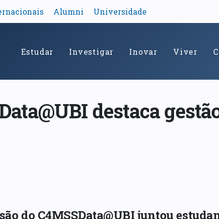
ernacionais
Alumni
Universidade
Estudar
Investigar
Inovar
Viver
C
ata@UBI destaca gestão 
ssão do C4MSSData@UBI juntou estudan