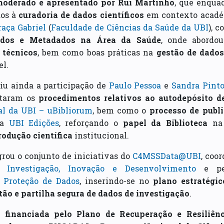
oderado e apresentado por Rui Martinho
, que enquad
dos à
curadoria de dados científicos
em contexto académ
raça Gabriel
(
Faculdade de Ciências da Saúde da UBI
), 
dos e Metadados na Área da Saúde
, onde abordo
e
técnicos
, bem como boas práticas na
gestão de dados
el.
iu ainda a participação de
Paulo Pessoa
e
Sandra Pint
ntaram os
procedimentos relativos ao autodepósito 
tal da UBI – uBibliorum
, bem como o
processo de publ
da
UBI Edições
, reforçando o
papel da Biblioteca
n
rodução científica
institucional.
rou o conjunto de iniciativas do
C4MSSData@UBI
, coo
a Investigação, Inovação e Desenvolvimento
e p
 Proteção de Dados
, inserindo-se no
plano estratégi
ão e partilha segura de dados de investigação
.
 é
financiada pelo Plano de Recuperação e Resiliênc