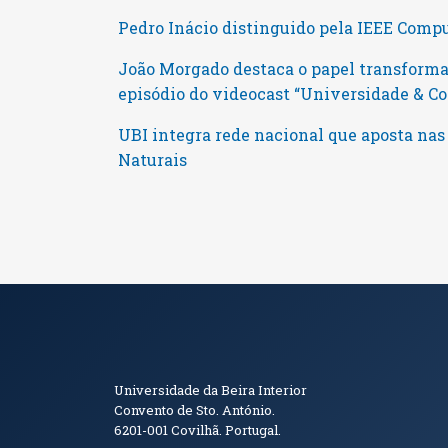
Pedro Inácio distinguido pela IEEE Comp
João Morgado destaca o papel transforma
episódio do videocast “Universidade & 
UBI integra rede nacional que aposta nas
Naturais
Informações de Conta
Universidade da Beira Interior
Convento de Sto. António.
6201-001
Covilhã. Portugal.