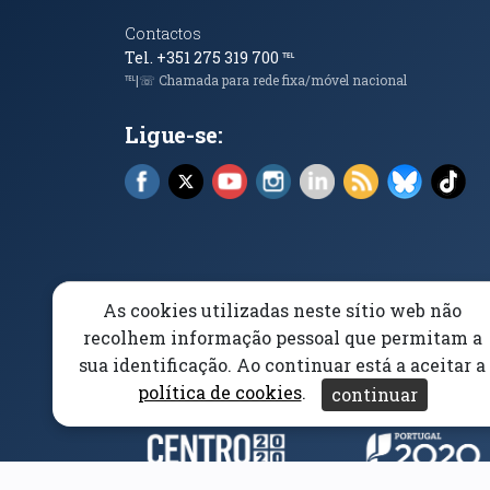
Contactos
Tel. +351 275 319 700
℡
℡|☏ Chamada para rede fixa/móvel nacional
Ligue-se:
Facebook (abre em nova janela)
X (abre em nova janela)
YouTube (abre em nova janela)
Instagram (abre em nova 
LinkedIn (abre em n
RSS (abre em n
Bluesky 
Tik
As cookies utilizadas neste sítio web não
Elogios, Sugestões e Reclamações
Livro Amarel
recolhem informação pessoal que permitam a
sua identificação. Ao continuar está a aceitar a
Acessibilidade
Aviso/Privacidade
Proteção 
política de cookies
.
continuar
Parceiros e Financiad
(abre em nova janela)