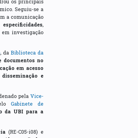
rou os principais
ico. Seguiu-se a
com a comunicação
u
especificidades
,
em investigação
o
, da
Biblioteca da
de documentos no
icação em acesso
a
disseminação e
rdenado pela
Vice-
elo
Gabinete de
co da UBI para a
ia
(RE-C05-i08) e