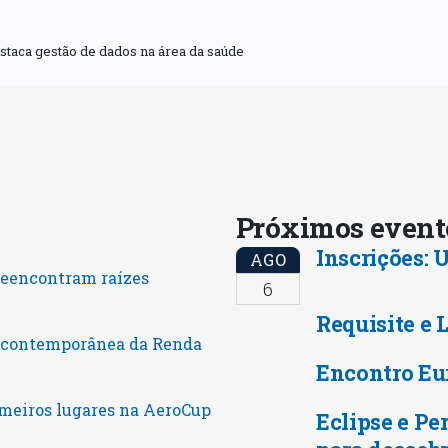
aca gestão de dados na área da saúde
Próximos even
Inscrições:
AGO
reencontram raízes
6
Requisite e 
o contemporânea da Renda
Encontro Eu
meiros lugares na AeroCup
Eclipse e Pe