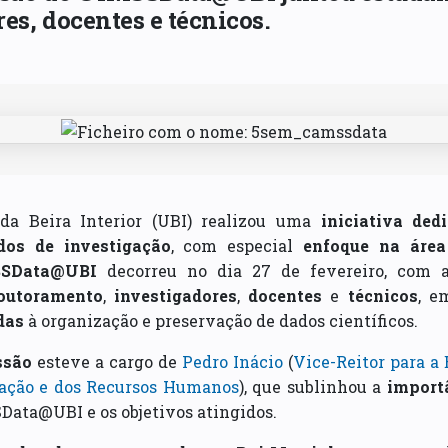
es, docentes e técnicos.
da Beira Interior (UBI) realizou uma
iniciativa ded
dos de investigação
, com especial
enfoque na área
SSData@UBI
decorreu no dia 27 de fevereiro, com a
outoramento
,
investigadores
,
docentes
e
técnicos
, e
das
à organização e preservação de dados científicos.
ssão
esteve a cargo de
Pedro Inácio
(
Vice-Reitor para a 
mação e dos Recursos Humanos
), que sublinhou a
import
ata@UBI e os objetivos atingidos.