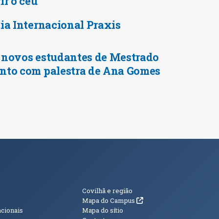
ir o céu
ia Internacional Praxis
 novos estudantes de Mestrado
nto com palestra de Ana Gomes
s
Informações Adici
Covilhã e região
(abre em nova janela)
Mapa do Campus
acionais
Mapa do sítio