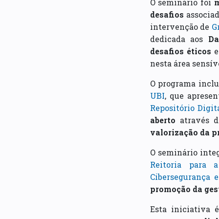
O seminário foi
m
desafios
associa
intervenção de
G
dedicada aos
Da
desafios éticos
nesta área sensív
O programa inclu
UBI
, que aprese
Repositório Digi
aberto
através 
valorização da p
O seminário integ
Reitoria para 
Cibersegurança e
promoção da gest
Esta iniciativa