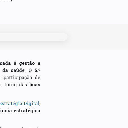
icada à gestão e
 da saúde
. O
5.º
 participação de
m torno das
boas
Estratégia Digital,
ância estratégica