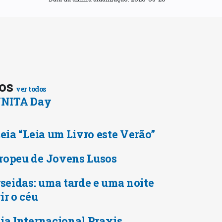
tos
ver todos
 UNITA Day
Leia “Leia um Livro este Verão”
ropeu de Jovens Lusos
rseidas: uma tarde e uma noite
ir o céu
ia Internacional Praxis