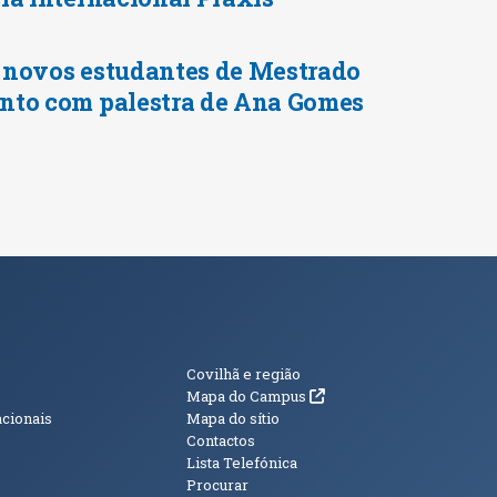
 novos estudantes de Mestrado
nto com palestra de Ana Gomes
s
Informações Adici
Covilhã e região
(abre em nova janela)
Mapa do Campus
acionais
Mapa do sítio
Contactos
Lista Telefónica
Procurar