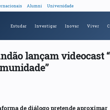
ernacionais
Alumni
Universidade
Estudar
Investigar
Inovar
Viver
C
undão lançam videocast
omunidade”
aforma de diálogo pretende aproximar