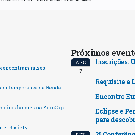
Próximos even
Inscrições:
AGO
reencontram raízes
7
Requisite e 
o contemporânea da Renda
Encontro Eu
meiros lugares na AeroCup
Eclipse e Pe
para descobr
uter Society
2ª Conferênc
SET