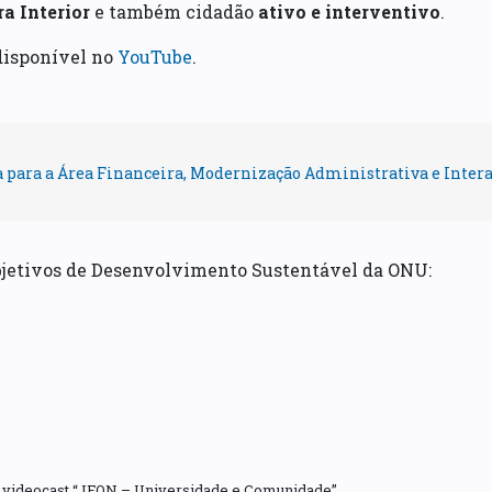
ra Interior
e também cidadão
ativo e interventivo
.
disponível no
YouTube
.
a para a Área Financeira, Modernização Administrativa e Inte
bjetivos de Desenvolvimento Sustentável da ONU:
m videocast “JFON – Universidade e Comunidade”