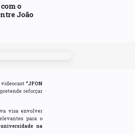
 com o
entre João
 videocast
“JFON
pretende reforçar
tiva visa envolver
elevantes para o
 universidade na