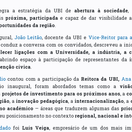
tegra a estratégia da UBI de
abertura à sociedade
,
is
próxima, participada
e capaz de dar visibilidade 
portunidades da região
.
gural,
João Leitão
, docente da UBI e
Vice-Reitor para 
e conduz a conversa com os convidados, descreveu a in
elecer ligações com a Universidade, a indústria, a
 abrindo espaço à participação de representantes da
i
venção cívica
.
dio
contou com a participação da
Reitora da UBI,
Ana 
dio inaugural, foram abordados temas como a
visã
s
projetos de investimento para os próximos anos
, a
co
gião
, a
inovação pedagógica
, a
internacionalização
, a
mo académico
— áreas que traduzem algumas das
prio
seu posicionamento no contexto
regional, nacional e in
dado
foi
Luís Veiga
, empresário de um dos mais im