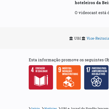
hoteleiros da Bei
O videocast está 
UBI
Vice-Reitori
Esta informação promove os seguintes O
Início
Notícias
UBI e Jornal do Fundão lança