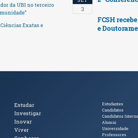
dor da UBI no terceiro
3
Comunidade”
FCSH recebe
 Ciências Exatas e
e Doutorame
cto
Tópicos Principais
Público
Estudantes
Estudar
Candidatos
Investigar
Candidatos Intern
Inovar
Alumni
Universidade
Viver
Professores