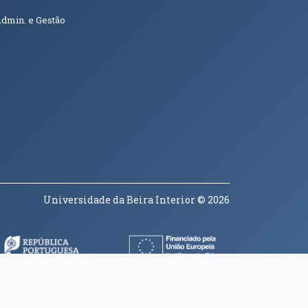
Admin. e Gestão
Universidade da Beira Interior
© 2026
a janela)
(abre em nova janela)
(abre em nova janela