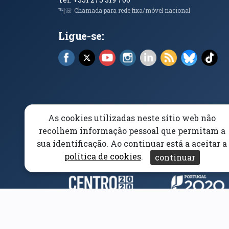
℡|☏ Chamada para rede fixa/móvel nacional
Ligue-se:
Facebook (abre em nova janela)
X (abre em nova janela)
YouTube (abre em nova janela)
Instagram (abre em nova 
LinkedIn (abre em n
RSS (abre em n
Bluesky 
Tik
As cookies utilizadas neste sítio web não
Elogios, Sugestões e Reclamações
Livro Amarel
recolhem informação pessoal que permitam a
sua identificação. Ao continuar está a aceitar a
Acessibilidade
Aviso/Privacidade
Proteção 
política de cookies
.
continuar
Parceiros e Financiad
(abre em nova janela)