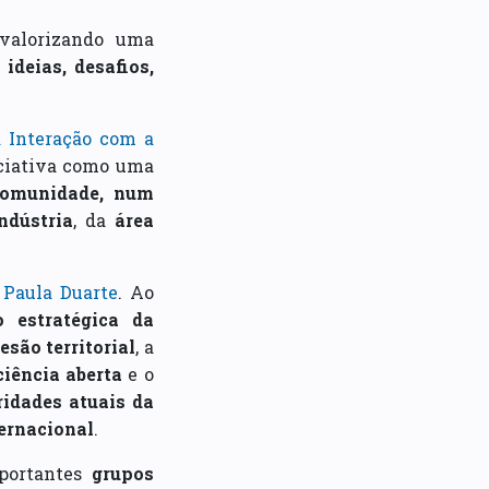
 valorizando uma
a
ideias, desafios,
a Interação com a
iciativa como uma
 comunidade, num
ndústria
, da
área
Paula Duarte
. Ao
o estratégica da
esão territorial
, a
ciência aberta
e o
ridades atuais da
ternacional
.
portantes
grupos