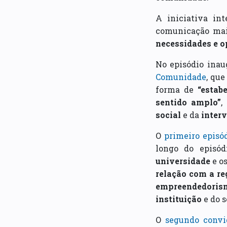
A iniciativa in
comunicação ma
necessidades e o
No episódio inau
Comunidade
, qu
forma de
“estab
sentido amplo”
,
social
e da
inter
O
primeiro episó
longo do episó
universidade
e o
relação com a re
empreendedoris
instituição
e do 
O
segundo convi