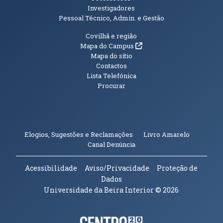
Investigadores
Pessoal Técnico, Admin. e Gestão
Informações Adicionais
Covilhã e região
(abre em nova janela)
Mapa do Campus
Mapa do sítio
Contactos
Lista Telefónica
Procurar
(abre em n
Elogios, Sugestões e Reclamações
Livro Amarelo
(abre em nova janela)
Canal Denúncia
Acessibilidade
Aviso/Privacidade
Proteção de
Dados
Universidade da Beira Interior
© 2026
Parceiros e Financiadores
(abre em nova janela)