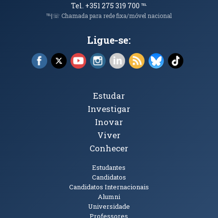
Tel. +351 275 319 700
℡
℡|☏ Chamada para rede fixa/móvel nacional
Ligue-se:
Facebook (abre em nova janela)
X (abre em nova janela)
YouTube (abre em nova janela)
Instagram (abre em nova janela)
LinkedIn (abre em nova ja
RSS (abre em nova ja
Bluesky (abre e
TikTok (a
Tópicos Principais
Estudar
Investigar
Inovar
Viver
Conhecer
Públicos
Estudantes
Candidatos
Candidatos Internacionais
Alumni
Universidade
Professores