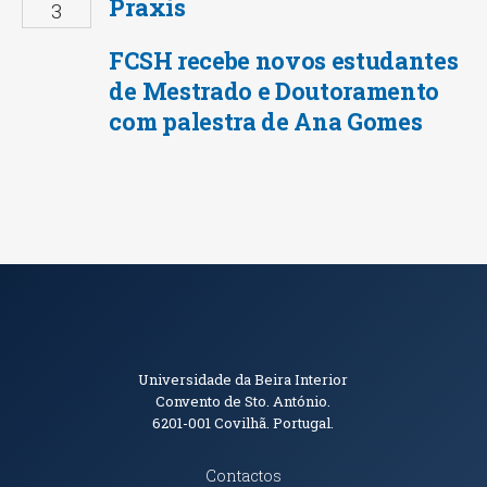
Praxis
3
FCSH recebe novos estudantes
de Mestrado e Doutoramento
com palestra de Ana Gomes
Informações de Contacto
Universidade da Beira Interior
Convento de Sto. António.
6201-001
Covilhã. Portugal.
Contactos