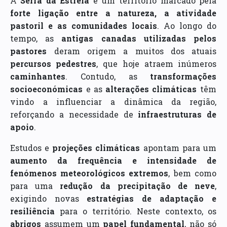
A
Serra da Estrela
é um território marcado pela
forte ligação entre a natureza, a atividade
pastoril e as comunidades locais
. Ao longo do
tempo, as
antigas canadas utilizadas pelos
pastores
deram origem a muitos dos atuais
percursos pedestres
, que hoje atraem inúmeros
caminhantes
. Contudo, as
transformações
socioeconómicas
e as
alterações climáticas
têm
vindo a influenciar a dinâmica da região,
reforçando a necessidade de
infraestruturas de
apoio
.
Estudos e
projeções climáticas
apontam para um
aumento da frequência e intensidade de
fenómenos meteorológicos extremos
, bem como
para uma
redução da precipitação de neve
,
exigindo novas
estratégias de adaptação e
resiliência
para o território. Neste contexto, os
abrigos
assumem um
papel fundamental
, não só