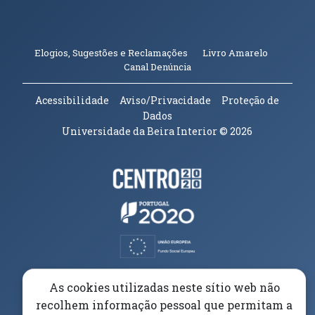
(abre em n
Elogios, Sugestões e Reclamações
Livro Amarelo
(abre em nova janela)
Canal Denúncia
Acessibilidade
Aviso/Privacidade
Proteção de
Dados
Universidade da Beira Interior
© 2026
Parceiros e Financiadores
(abre em nova janela)
(abre em nova janela)
(abre em nova janela)
(abre em nova janela)
As cookies utilizadas neste sítio web não
recolhem informação pessoal que permitam a
(abre em nova janela)