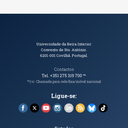
Informações de Contacto
Universidade da Beira Interior
Convento de Sto. António.
6201-001
Covilhã. Portugal.
Contactos
Tel. +351 275 319 700
℡
℡|☏ Chamada para rede fixa/móvel nacional
Ligue-se:
Facebook (abre em nova janela)
X (abre em nova janela)
YouTube (abre em nova janela)
Instagram (abre em nova janela)
LinkedIn (abre em nova ja
RSS (abre em nova ja
Bluesky (abre e
TikTok (a