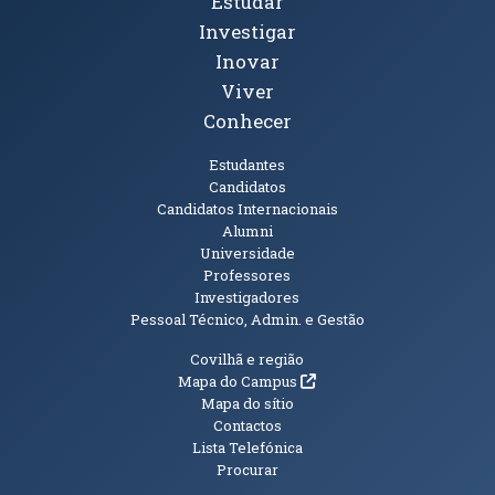
Tópicos Principais
Estudar
Investigar
Inovar
Viver
Conhecer
Públicos
Estudantes
Candidatos
Candidatos Internacionais
Alumni
Universidade
Professores
Investigadores
Pessoal Técnico, Admin. e Gestão
Informações Adicionais
Covilhã e região
(abre em nova janela)
Mapa do Campus
Mapa do sítio
Contactos
Lista Telefónica
Procurar