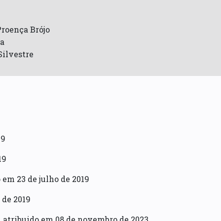
Proença Brójo
va
Silvestre
19
19
 em 23 de julho de 2019
 de 2019
l
atribuido em 08 de novembro de 2023