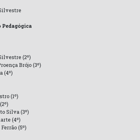
Silvestre
o Pedagógica
ilvestre (2º)
roença Brójo (3º)
a (4º)
tro (1º)
(2º)
to Silva (3º)
rte (4º)
Ferrão (5º)