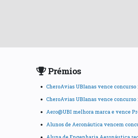
Prémios
CheroAvias UBIanas vence concurso i
CheroAvias UBIanas vence concurso i
Aero@UBI melhora marca e vence Pré
Alunos de Aeronáutica vencem concu
Aluna de Engenharia Aeronáutica re