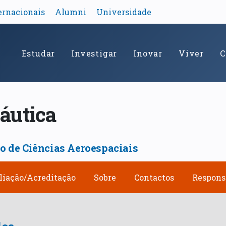
ernacionais
Alumni
Universidade
Estudar
Investigar
Inovar
Viver
C
áutica
 de Ciências Aeroespaciais
liação/Acreditação
Sobre
Contactos
Respons