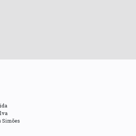
ida
lva
s Simões