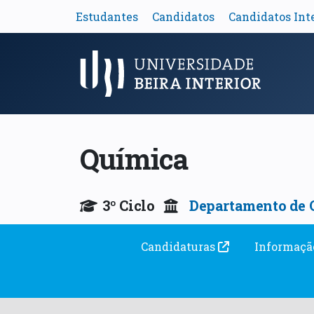
Estudantes
Candidatos
Candidatos Int
Menu Principal
Química
3º Ciclo
Departamento de 
Candidaturas
Informaçã