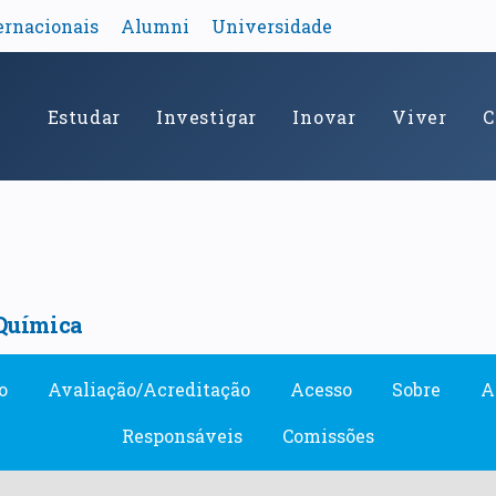
ernacionais
Alumni
Universidade
Estudar
Investigar
Inovar
Viver
C
Química
o
Avaliação/Acreditação
Acesso
Sobre
A
Responsáveis
Comissões