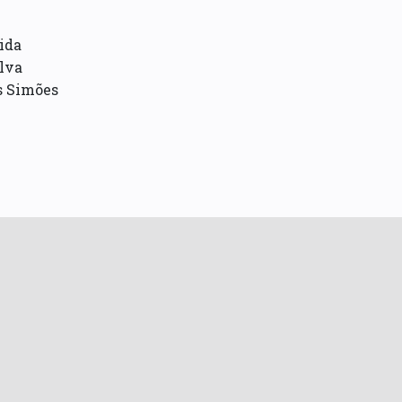
ida
lva
s Simões