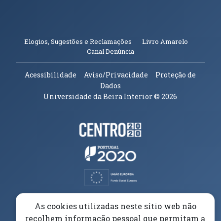
(abre em n
Elogios, Sugestões e Reclamações
Livro Amarelo
(abre em nova janela)
Canal Denúncia
Acessibilidade
Aviso/Privacidade
Proteção de
Dados
Universidade da Beira Interior
© 2026
Parceiros e Financiadores
(abre em nova janela)
(abre em nova janela)
(abre em nova janela)
(abre em nova janela)
As cookies utilizadas neste sítio web não
recolhem informação pessoal que permitam a
(abre em nova janela)