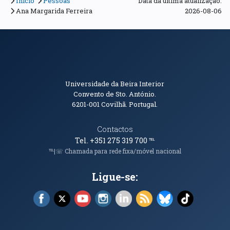
Início
Pessoas
Data da última atualização:
Ana Margarida Ferreira
2026-08-06
Informações de Contacto
Universidade da Beira Interior
Convento de Sto. António.
6201-001
Covilhã. Portugal.
Contactos
Tel. +351 275 319 700
℡
℡|☏ Chamada para rede fixa/móvel nacional
Ligue-se:
Facebook (abre em nova janela)
X (abre em nova janela)
YouTube (abre em nova janela)
Instagram (abre em nova janela)
LinkedIn (abre em nova ja
RSS (abre em nova ja
Bluesky (abre e
TikTok (a