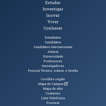
Tópicos Principais
Estudar
Investigar
Inovar
Viver
Conhecer
Públicos
Estudantes
Candidatos
Candidatos Internacionais
Alumni
Universidade
Professores
Investigadores
Pessoal Técnico, Admin. e Gestão
Informações Adicionais
Covilhã e região
(abre em nova janela)
Mapa do Campus
Mapa do sítio
Contactos
Lista Telefónica
Procurar