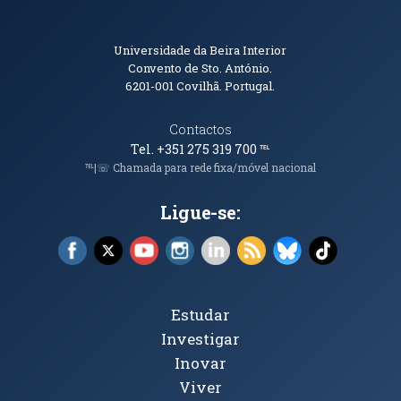
Informações de Contacto
Universidade da Beira Interior
Convento de Sto. António.
6201-001
Covilhã. Portugal.
Contactos
Tel. +351 275 319 700
℡
℡|☏ Chamada para rede fixa/móvel nacional
Ligue-se:
Facebook (abre em nova janela)
X (abre em nova janela)
YouTube (abre em nova janela)
Instagram (abre em nova janela)
LinkedIn (abre em nova ja
RSS (abre em nova ja
Bluesky (abre e
TikTok (a
Tópicos Principais
Estudar
Investigar
Inovar
Viver