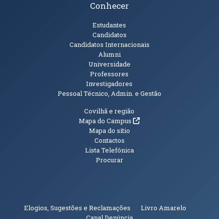
Conhecer
Públicos
Estudantes
Candidatos
Candidatos Internacionais
Alumni
Universidade
Professores
Investigadores
Pessoal Técnico, Admin. e Gestão
Informações Adicionais
Covilhã e região
(abre em nova janela)
Mapa do Campus
Mapa do sítio
Contactos
Lista Telefónica
Procurar
(abre em n
Elogios, Sugestões e Reclamações
Livro Amarelo
(abre em nova janela)
Canal Denúncia