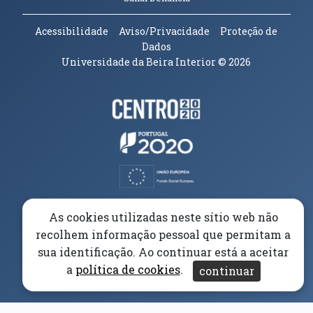
Acessibilidade
Aviso/Privacidade
Proteção de
Dados
Universidade da Beira Interior
© 2026
Parceiros e Financiadores
(abre em nova janela)
(abre em nova janela)
(abre em nova janela)
(abre em nova janela)
As cookies utilizadas neste sítio web não
recolhem informação pessoal que permitam a
(abre em nova janela)
sua identificação. Ao continuar está a aceitar
a
política de cookies
.
continuar
(abre em nova janela)