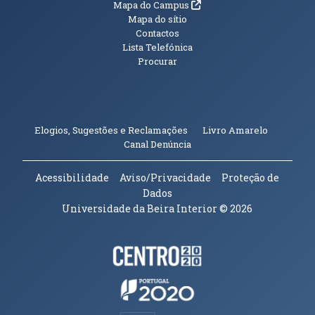
(abre em nova janela)
Mapa do Campus
Mapa do sítio
Contactos
Lista Telefónica
Procurar
(abre em n
Elogios, Sugestões e Reclamações
Livro Amarelo
(abre em nova janela)
Canal Denúncia
Acessibilidade
Aviso/Privacidade
Proteção de
Dados
Universidade da Beira Interior
© 2026
Parceiros e Financiadores
(abre em nova janela)
(abre em nova janela)