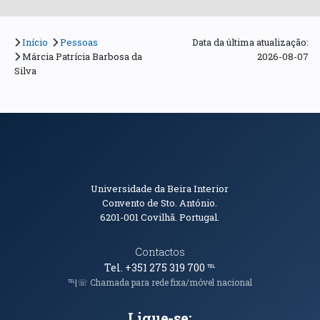
Início
Pessoas
Data da última atualização:
Márcia Patrícia Barbosa da
2026-08-07
Silva
Informações de Contacto
Universidade da Beira Interior
Convento de Sto. António.
6201-001
Covilhã. Portugal.
Contactos
Tel. +351 275 319 700
℡
℡|☏ Chamada para rede fixa/móvel nacional
Ligue-se: