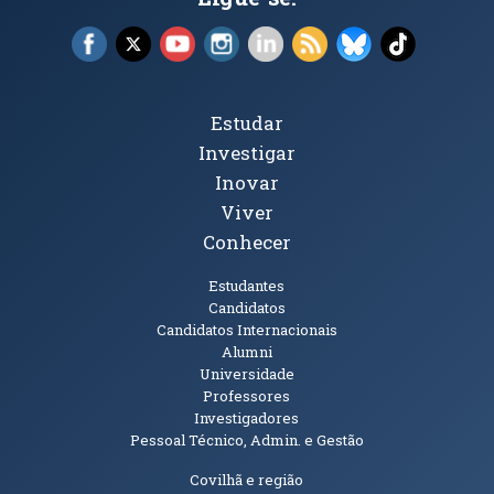
Facebook (abre em nova janela)
X (abre em nova janela)
YouTube (abre em nova janela)
Instagram (abre em nova janela)
LinkedIn (abre em nova ja
RSS (abre em nova ja
Bluesky (abre e
TikTok (a
Tópicos Principais
Estudar
Investigar
Inovar
Viver
Conhecer
Públicos
Estudantes
Candidatos
Candidatos Internacionais
Alumni
Universidade
Professores
Investigadores
Pessoal Técnico, Admin. e Gestão
Informações Adicionais
Covilhã e região