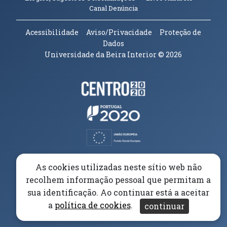
(abre em nova janela)
Canal Denúncia
Acessibilidade
Aviso/Privacidade
Proteção de
Dados
Universidade da Beira Interior
© 2026
Parceiros e Financiadores
(abre em nova janela)
(abre em nova janela)
(abre em nova janela)
(abre em nova janela)
As cookies utilizadas neste sítio web não
recolhem informação pessoal que permitam a
(abre em nova janela)
sua identificação. Ao continuar está a aceitar
a
política de cookies
.
continuar
(abre em nova janela)