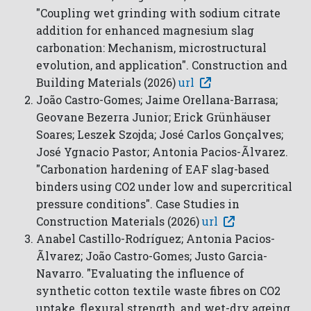
"Coupling wet grinding with sodium citrate
addition for enhanced magnesium slag
carbonation: Mechanism, microstructural
evolution, and application". Construction and
Building Materials (2026)
url
João Castro-Gomes; Jaime Orellana-Barrasa;
Geovane Bezerra Junior; Erick Grünhäuser
Soares; Leszek Szojda; José Carlos Gonçalves;
José Ygnacio Pastor; Antonia Pacios-Ãlvarez.
"Carbonation hardening of EAF slag-based
binders using CO2 under low and supercritical
pressure conditions". Case Studies in
Construction Materials (2026)
url
Anabel Castillo-Rodríguez; Antonia Pacios-
Ãlvarez; João Castro-Gomes; Justo Garcia-
Navarro. "Evaluating the influence of
synthetic cotton textile waste fibres on CO2
uptake, flexural strength, and wet-dry ageing