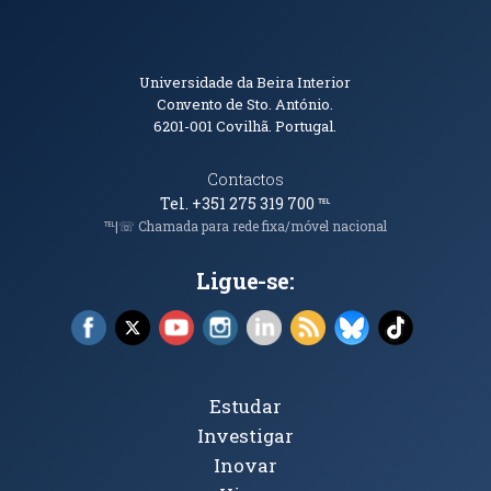
Informações de Contacto
Universidade da Beira Interior
Convento de Sto. António.
6201-001
Covilhã. Portugal.
Contactos
Tel. +351 275 319 700
℡
℡|☏ Chamada para rede fixa/móvel nacional
Ligue-se:
Facebook (abre em nova janela)
X (abre em nova janela)
YouTube (abre em nova janela)
Instagram (abre em nova janela)
LinkedIn (abre em nova ja
RSS (abre em nova ja
Bluesky (abre e
TikTok (a
Tópicos Principais
Estudar
Investigar
Inovar