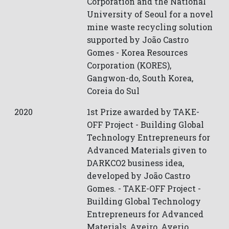
Corporation and the National
University of Seoul for a novel
mine waste recycling solution
supported by João Castro
Gomes -
Korea Resources
Corporation (KORES)
,
Gangwon-do
,
South Korea
,
Coreia do Sul
2020
1st Prize awarded by TAKE-
OFF Project - Building Global
Technology Entrepreneurs for
Advanced Materials given to
DARKCO2 business idea,
developed by João Castro
Gomes. -
TAKE-OFF Project -
Building Global Technology
Entrepreneurs for Advanced
Materials
,
Aveiro
,
Averio
,