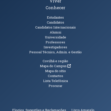
Viver
Conhecer
Públicos
Estudantes
Candidatos
Candidatos Internacionais
Alumni
Universidade
Professores
Investigadores
Pessoal Técnico, Admin. e Gestão
Informações Adicionais
Covilhã e região
(abre em nova janela)
Mapa do Campus
Mapa do sítio
Contactos
Lista Telefónica
Procurar
(abre em n
Elogios, Sugestões e Reclamações
Livro Amarelo