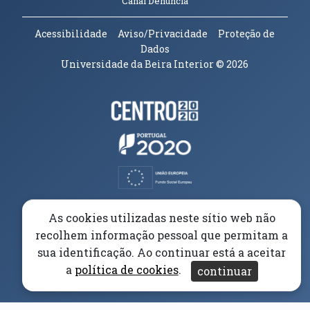
(abre em nova janela)
Canal Denúncia
Acessibilidade
Aviso/Privacidade
Proteção de
Dados
Universidade da Beira Interior
© 2026
Parceiros e Financiadores
(abre em nova janela)
(abre em nova janela)
(abre em nova janela)
(abre em nova janela)
As cookies utilizadas neste sítio web não
recolhem informação pessoal que permitam a
(abre em nova janela)
sua identificação. Ao continuar está a aceitar
a
política de cookies
.
continuar
(abre em nova janela)