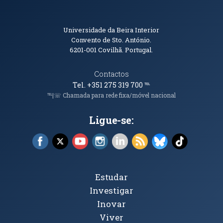
Informações de Contacto
Universidade da Beira Interior
Convento de Sto. António.
6201-001
Covilhã. Portugal.
Contactos
Tel. +351 275 319 700
℡
℡|☏ Chamada para rede fixa/móvel nacional
Ligue-se:
Facebook (abre em nova janela)
X (abre em nova janela)
YouTube (abre em nova janela)
Instagram (abre em nova janela)
LinkedIn (abre em nova ja
RSS (abre em nova ja
Bluesky (abre e
TikTok (a
Tópicos Principais
Estudar
Investigar
Inovar
Viver