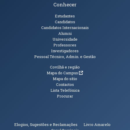
Conhecer
Públicos
Estudantes
Candidatos
Candidatos Internacionais
Alumni
Universidade
Professores
Investigadores
Pessoal Técnico, Admin. e Gestão
Informações Adicionais
Covilhã e região
(abre em nova janela)
Mapa do Campus
Mapa do sítio
Contactos
Lista Telefónica
Procurar
(abre em n
Elogios, Sugestões e Reclamações
Livro Amarelo