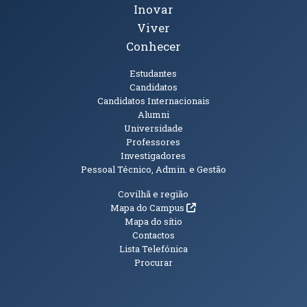
Inovar
Viver
Conhecer
Públicos
Estudantes
Candidatos
Candidatos Internacionais
Alumni
Universidade
Professores
Investigadores
Pessoal Técnico, Admin. e Gestão
Informações Adicionais
Covilhã e região
(abre em nova janela)
Mapa do Campus
Mapa do sítio
Contactos
Lista Telefónica
Procurar