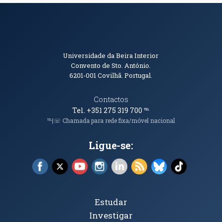
Informações de Contacto
Universidade da Beira Interior
Convento de Sto. António.
6201-001
Covilhã. Portugal.
Contactos
Tel. +351 275 319 700
℡
℡|☏ Chamada para rede fixa/móvel nacional
Ligue-se:
Facebook (abre em nova janela)
X (abre em nova janela)
YouTube (abre em nova janela)
Instagram (abre em nova janela)
LinkedIn (abre em nova ja
RSS (abre em nova ja
Bluesky (abre e
TikTok (a
Tópicos Principais
Estudar
Investigar