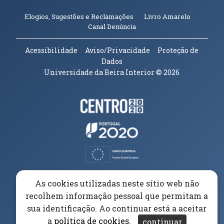
(abre em n
Elogios, Sugestões e Reclamações
Livro Amarelo
(abre em nova janela)
Canal Denúncia
Acessibilidade
Aviso/Privacidade
Proteção de
Dados
Universidade da Beira Interior
© 2026
Parceiros e Financiadores
(abre em nova janela)
(abre em nova janela)
(abre em nova janela)
(abre em nova janela)
As cookies utilizadas neste sítio web não
recolhem informação pessoal que permitam a
(abre em nova janela)
sua identificação. Ao continuar está a aceitar
a
política de cookies
.
continuar
(abre em nova janela)