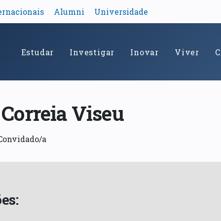
ernacionais
Alumni
Universidade
Estudar
Investigar
Inovar
Viver
C
 Correia Viseu
 Convidado/a
es: