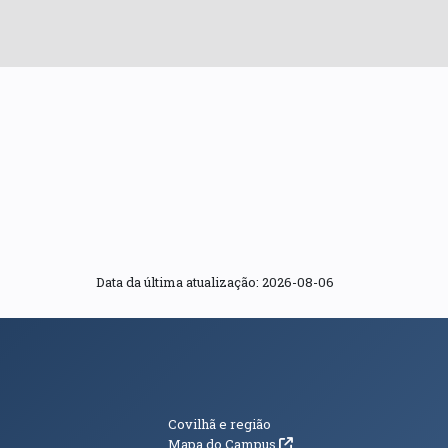
Data da última atualização: 2026-08-06
s
Informações Adici
Covilhã e região
(abre em nova janela)
Mapa do Campus