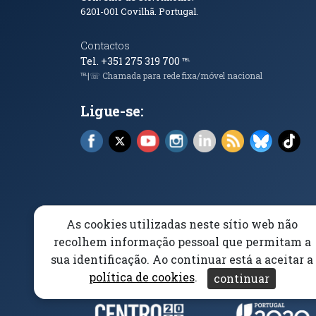
6201-001
Covilhã. Portugal.
Contactos
Tel. +351 275 319 700
℡
℡|☏ Chamada para rede fixa/móvel nacional
Ligue-se:
Facebook (abre em nova janela)
X (abre em nova janela)
YouTube (abre em nova janela)
Instagram (abre em nova 
LinkedIn (abre em n
RSS (abre em n
Bluesky 
Tik
As cookies utilizadas neste sítio web não
Elogios, Sugestões e Reclamações
Livro Amarel
recolhem informação pessoal que permitam a
sua identificação. Ao continuar está a aceitar a
Acessibilidade
Aviso/Privacidade
Proteção 
política de cookies
.
continuar
Parceiros e Financiad
(abre em nova janela)