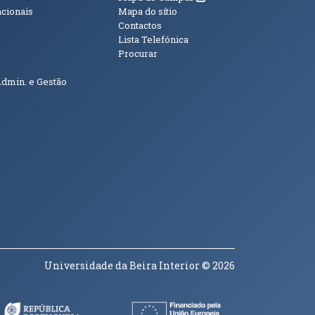
acionais
Mapa do sítio
Contactos
Lista Telefónica
Procurar
Admin. e Gestão
Universidade da Beira Interior
© 2026
a janela)
(abre em nova janela)
(abre em nova janela