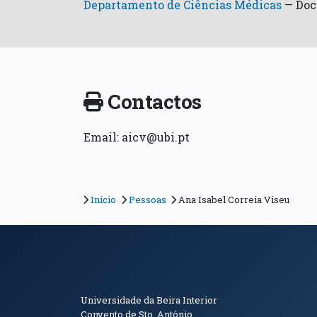
Departamento de Ciências Médicas
—
Doc
Contactos
Email: aicv@ubi.pt
Início
Pessoas
Ana Isabel Correia Viseu
Informações de Conta
Universidade da Beira Interior
Convento de Sto. António.