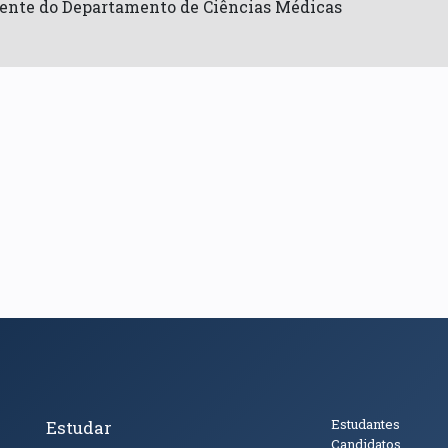
ente do Departamento de Ciências Médicas
cto
Tópicos Principais
Público
Estudantes
Estudar
Candidatos