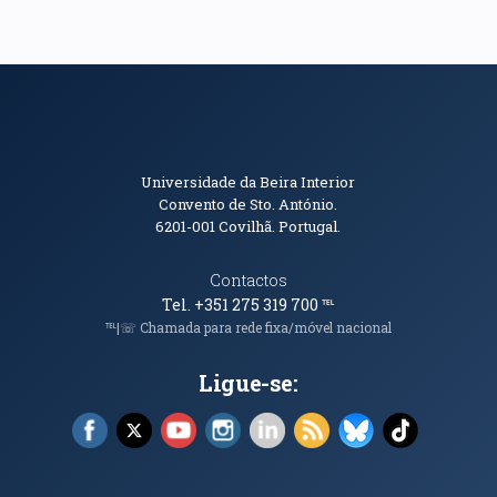
Informações de Contacto
Universidade da Beira Interior
Convento de Sto. António.
6201-001
Covilhã. Portugal.
Contactos
Tel. +351 275 319 700
℡
℡|☏ Chamada para rede fixa/móvel nacional
Ligue-se:
Facebook (abre em nova janela)
X (abre em nova janela)
YouTube (abre em nova janela)
Instagram (abre em nova janela)
LinkedIn (abre em nova ja
RSS (abre em nova ja
Bluesky (abre e
TikTok (a