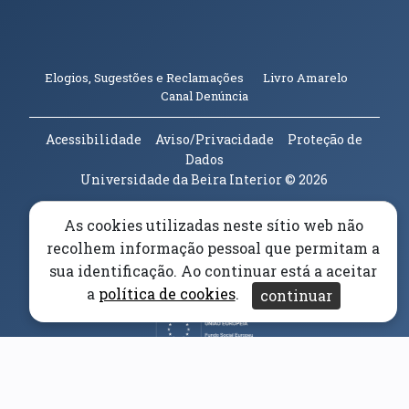
(abre em n
Elogios, Sugestões e Reclamações
Livro Amarelo
(abre em nova janela)
Canal Denúncia
Acessibilidade
Aviso/Privacidade
Proteção de
Dados
Universidade da Beira Interior
© 2026
As cookies utilizadas neste sítio web não
Parceiros e Financiadores
(abre em nova janela)
recolhem informação pessoal que permitam a
sua identificação. Ao continuar está a aceitar
(abre em nova janela)
a
política de cookies
.
continuar
(abre em nova janela)
(abre em nova janela)