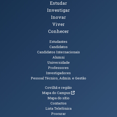
Tópicos Principais
Estudar
Investigar
Inovar
Viver
Conhecer
Públicos
Estudantes
Candidatos
Candidatos Internacionais
Alumni
Universidade
Professores
Investigadores
Pessoal Técnico, Admin. e Gestão
Informações Adicionais
Covilhã e região
(abre em nova janela)
Mapa do Campus
Mapa do sítio
Contactos
Lista Telefónica
Procurar